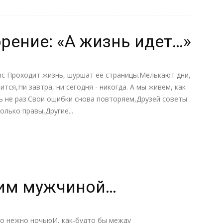
рение: «А жизнь идет…»
nc Проходит жизнь, шуршат её страницы.Мелькают дни,
тся,Ни завтра, ни сегодня - никогда. А мы живем, как
ь не раз.Свои ошибки снова повторяем,Друзей советы
олько правы,Другие...
гим мужчиной…
го нежно ночьюИ, как-будто бы между