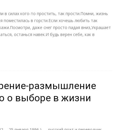
ли в силах кого-то простить, так прости.Помни, жизнь
я поместилась в горсти.Если хочешь любить так
скажи.Посмотри, даже снег просто падая вниз,Украшает
аться, останься навек.И будь верен себе, как в
орение-размышление
о о выборе в жизни
2— 25 января 1996,) — русский поэт и переводчик,