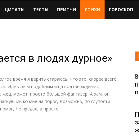
ЦИТАТЫ
ТЕСТЫ
ПРИТЧИ
СТИХИ
ГОРОСКОП
ается в людях дурное»
8
олгое время я верить стараюсь, Что это, скорее всего,
н
аюсь. И, мыслям подобным ища подтвержденья,
п
 лжец, может, просто большой фантазер, А хам, он,
 шагнувший ко мне на порог, Возможно, по глупости
помог, Не предал, а просто...
П
з
ж