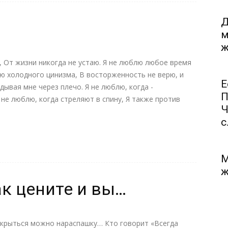
Д
м
ж
, От жизни никогда не устаю. Я не люблю любое время
лю холодного цинизма, В восторженность не верю, и
Е
дывая мне через плечо. Я не люблю, когда -
П
 не люблю, когда стреляют в спину, Я также против
Ч
с.
М
ж
ак цените и вы…
 открыться можно нараспашку… Кто говорит «Всегда