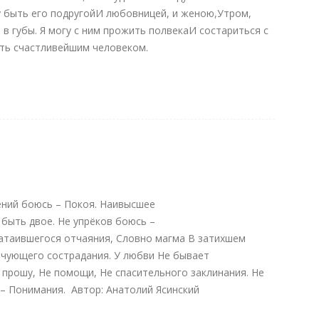
у быть его подругойИ любовницей, и женою,Утром,
в губы. Я могу с ним прожить полвекаИ состариться с
Быть счастливейшим человеком.
ений боюсь – Покоя. Наивысшее
быть двое. Не упрёков боюсь –
Затаившегося отчаяния, Словно магма В затихшем
ичующего сострадания. У любви Не бывает
 прошу, Не помощи, Не спасительного заклинания. Не
– Понимания. Автор: Анатолий Ясинский