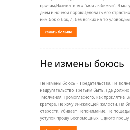
прочим,Называть его "мой любимый". Я мог
днём и ночной пороюЦеловать его страстно 
ним бок о бок,И, без всяких на то уловок,
Узнать больше
Не измены боюсь
Не измены боюсь – Предательства. Не волн
надругательство Третьим быть, Где должно 
Молчания. Громогласного, как проклятие. 
кратере. Не хочу Унижающей жалости. Ни б
старости. Убивает Непонимание. Не пощады
уступок прошу Беспомощных. Одного прошу 