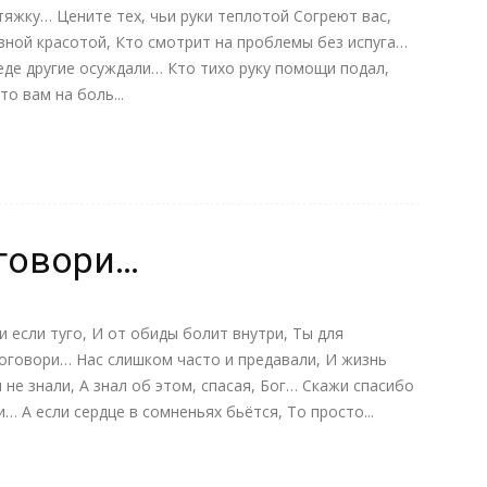
тяжку… Цените тех, чьи руки теплотой Согреют вас,
вной красотой, Кто смотрит на проблемы без испуга…
беде другие осуждали… Кто тихо руку помощи подал,
о вам на боль...
оговори…
и если туго, И от обиды болит внутри, Ты для
поговори… Нас слишком часто и предавали, И жизнь
не знали, А знал об этом, спасая, Бог… Скажи спасибо
и… А если сердце в сомненьях бьётся, То просто...