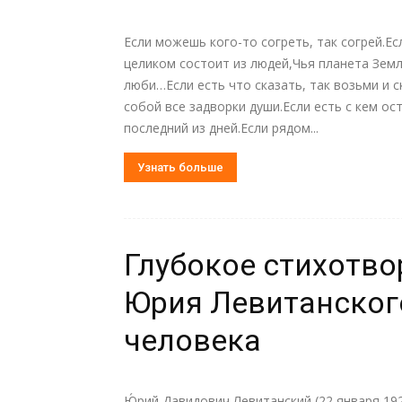
Если можешь кого-то согреть, так согрей.Ес
целиком состоит из людей,Чья планета Земл
люби…Если есть что сказать, так возьми и 
собой все задворки души.Если есть с кем ост
последний из дней.Если рядом...
Узнать больше
Глубокое стихотв
Юрия Левитанског
человека
Ю́рий Давидович Левитанский (22 января 192