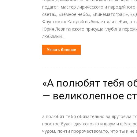
педагог, мастер лирического и пародийного
света», «Земное небо», «Кинематограф», «Д
Фаустом» » Каждый выбирает для себя», а т
Юрия Левитанского присуща глубина пережи
любимый...
Узнать больше
«А полюбят тебя о
— великолепное с
а полюбят тебя обязательно за другое,за то
простое,будет для кого-то и шарм и шёлк. р
чудом, почти пророчеством.то, что ты и не 