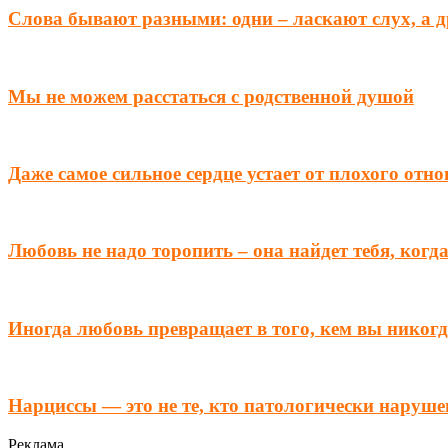
Слова бывают разными: одни – ласкают слух, а 
Мы не можем расстаться с родственной душой
Даже самое сильное сердце устает от плохого отн
Любовь не надо торопить – она найдет тебя, когд
Иногда любовь превращает в того, кем вы никогд
Нарциссы — это не те, кто патологически наруше
Реклама