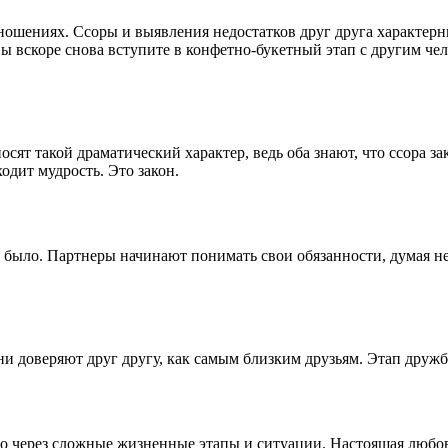
шениях. Ссоры и выявления недостатков друг друга характерны 
вы вскоре снова вступите в конфетно-букетный этап с другим чел
сят такой драматический характер, ведь оба знают, что ссора з
ходит мудрость. Это закон.
было. Партнеры начинают понимать свои обязанности, думая не о
Они доверяют друг другу, как самым близким друзьям. Этап друж
о через сложные жизненные этапы и ситуации. Настоящая любовь