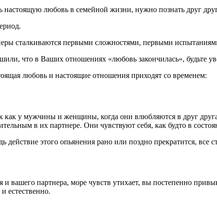
 настоящую любовь в семейной жизни, нужно познать друг друг
ериод.
ртнеры сталкиваются первыми сложностями, первыми испытаниям
шили, что в Ваших отношениях «любовь закончилась», будьте уве
тоящая любовь и настоящие отношения приходят со временем:
к как у мужчины и женщины, когда они влюбляются в друг друг
вительным в их партнере. Они чувствуют себя, как будто в состо
ь действие этого опьянения рано или поздно прекратится, все ст
 и вашего партнера, море чувств утихает, вы постепенно привык
 и естественно.