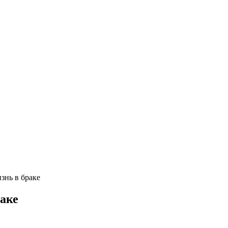
изнь в браке
раке