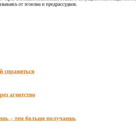
азываясь от эгоизма и предрассудков.
ей справиться
ез агентство
ешь – тем больше получаешь