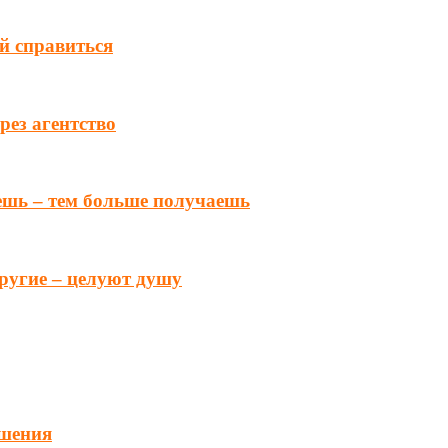
ей справиться
ез агентство
ешь – тем больше получаешь
другие – целуют душу
ошения