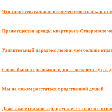
Что такое сексуальная несовместимость и как с н
Преимущества аренды квартиры в Ставрополе чер
Удивительный парадокс любви: чем больше отда
Слова бывают разными: одни – ласкают слух, а 
Мы не можем расстаться с родственной душой
Даже самое сильное сердце устает от плохого отн