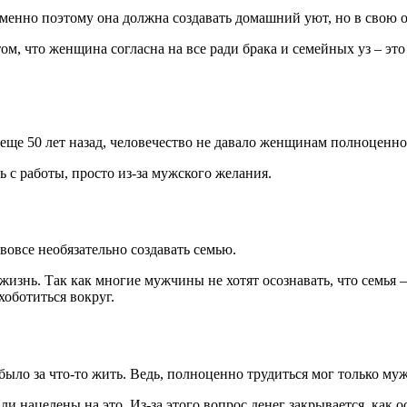
нно поэтому она должна создавать домашний уют, но в свою оч
том, что женщина согласна на все ради брака и семейных уз – э
еще 50 лет назад, человечество не давало женщинам полноценно 
 с работы, просто из-за мужского желания.
вовсе необязательно создавать семью.
изнь. Так как многие мужчины не хотят осознавать, что семья – 
хоботиться вокруг.
ыло за что-то жить. Ведь, полноценно трудиться мог только му
и нацелены на это. Из-за этого вопрос денег закрывается, как 