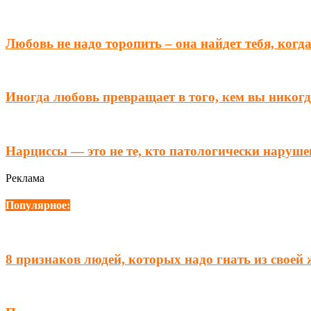
Любовь не надо торопить – она найдет тебя, когд
Иногда любовь превращает в того, кем вы никогд
Нарциссы — это не те, кто патологически наруше
Реклама
Популярное:
8 признаков людей, которых надо гнать из своей