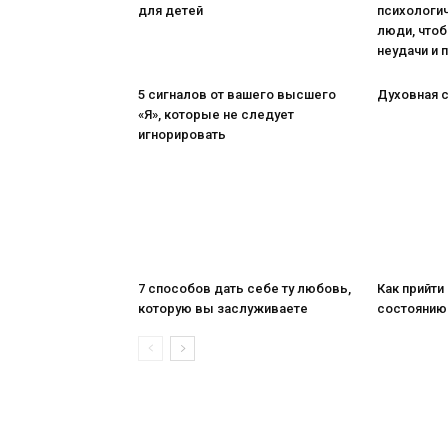
для детей
психологи
люди, чтоб
неудачи и 
5 сигналов от вашего высшего
Духовная с
«Я», которые не следует
игнорировать
7 способов дать себе ту любовь,
Как прийти
которую вы заслуживаете
состоянию 