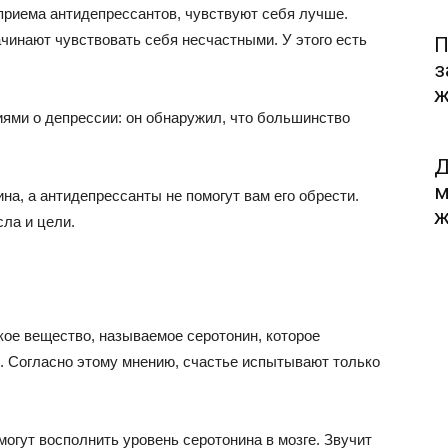
приема антидепрессантов, чувствуют себя лучше.
ачинают чувствовать себя несчастными. У этого есть
П
з
ж
ями о депрессии: он обнаружил, что большинство
Д
м
на, а антидепрессанты не помогут вам его обрести.
ж
сла и цели.
кое вещество, называемое серотонин, которое
. Согласно этому мнению, счастье испытывают только
огут восполнить уровень серотонина в мозге. Звучит