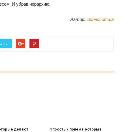
есом. И убрав иерархию.
Автор:
cluber.com.ua
witter
которые делают
4 простых приема, которые