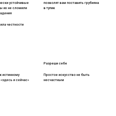
чески устойчивые
позволят вам поставить грубияна
ы их не сломили
в тупик
падения
ила честности
Разреши себе
 к истинному
Простое искусство не быть
«здесь и сейчас»
несчастным