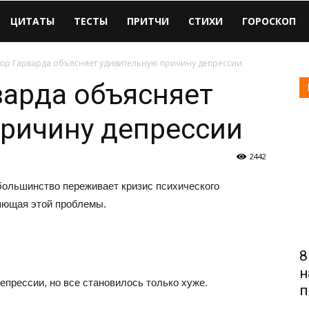
ЦИТАТЫ
ТЕСТЫ
ПРИТЧИ
СТИХИ
ГОРОСКОП
ор Гарварда объясняет удивительную причину депрессии
арда объясняет
ричину депрессии
2442
 большинство переживает кризис психического
яющая этой проблемы.
8
н
епрессии, но все становилось только хуже.
п