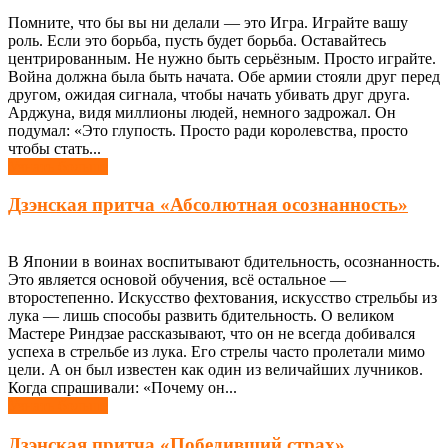
Помните, что бы вы ни делали — это Игра. Играйте вашу
роль. Если это борьба, пусть будет борьба. Оставайтесь
центрированным. Не нужно быть серьёзным. Просто играйте.
Война должна была быть начата. Обе армии стояли друг перед
другом, ожидая сигнала, чтобы начать убивать друг друга.
Арджуна, видя миллионы людей, немного задрожал. Он
подумал: «Это глупость. Просто ради королевства, просто
чтобы стать...
Узнать больше
Дзэнская притча «Абсолютная осознанность»
В Японии в воинах воспитывают бдительность, осознанность.
Это является основой обучения, всё остальное —
второстепенно. Искусство фехтования, искусство стрельбы из
лука — лишь способы развить бдительность. О великом
Мастере Риндзае рассказывают, что он не всегда добивался
успеха в стрельбе из лука. Его стрелы часто пролетали мимо
цели. А он был известен как один из величайших лучников.
Когда спрашивали: «Почему он...
Узнать больше
Дзэнская притча «Победивший страх»