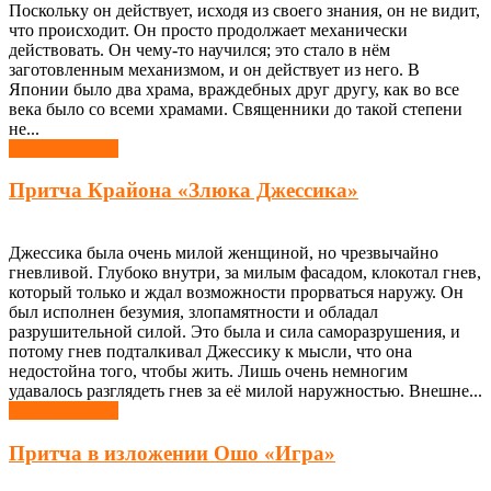
Поскольку он действует, исходя из своего знания, он не видит,
что происходит. Он просто продолжает механически
действовать. Он чему-то научился; это стало в нём
заготовленным механизмом, и он действует из него. В
Японии было два храма, враждебных друг другу, как во все
века было со всеми храмами. Священники до такой степени
не...
Узнать больше
Притча Крайона «Злюка Джессика»
Джессика была очень милой женщиной, но чрезвычайно
гневливой. Глубоко внутри, за милым фасадом, клокотал гнев,
который только и ждал возможности прорваться наружу. Он
был исполнен безумия, злопамятности и обладал
разрушительной силой. Это была и сила саморазрушения, и
потому гнев подталкивал Джессику к мысли, что она
недостойна того, чтобы жить. Лишь очень немногим
удавалось разглядеть гнев за её милой наружностью. Внешне...
Узнать больше
Притча в изложении Ошо «Игра»