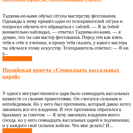
Тадзима-но-ками обучал сёгуна мастерству фехтования.
Однажды к нему пришёл один из телохранителей сёгуна и
попросил обучить его обращаться с саблей. — Я за тобой
внимательно наблюдал, — ответил Тадзима-но-ками, — я
думаю, что ты сам мастер фехтования. Перед тем как взять
тебя к себе в ученики, я прошу тебя сказать, у какого мастера
ты обучался этому искусству. Телохранитель ответил: — Я ни
у...
Узнать больше
Индийская притча «Семнадцать вассальных
царей»
У одного могущественного царя было семнадцать вассальных
княжеств со своими правителями. Он считался сильным и
непобедимым. Но у него был противник, который давно хотел
завоевать все его владения. И этот противник обратился к
брахману за советом: — Я хочу завоевать владения моего
соседа, но у него семнадцать вассальных царей в подчинении,
и у каждого своё сильное войско. Что мне делать? И...
Узнать больше