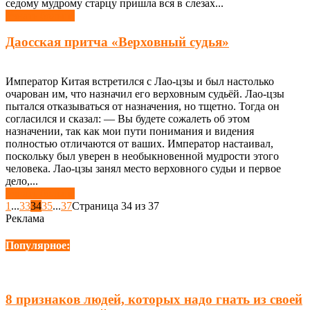
седому мудрому старцу пришла вся в слезах...
Узнать больше
Даосская притча «Верховный судья»
Император Китая встретился с Лао-цзы и был настолько
очарован им, что назначил его верховным судьёй. Лао-цзы
пытался отказываться от назначения, но тщетно. Тогда он
согласился и сказал: — Вы будете сожалеть об этом
назначении, так как мои пути понимания и видения
полностью отличаются от ваших. Император настаивал,
поскольку был уверен в необыкновенной мудрости этого
человека. Лао-цзы занял место верховного судьи и первое
дело,...
Узнать больше
1
...
33
34
35
...
37
Страница 34 из 37
Реклама
Популярное:
8 признаков людей, которых надо гнать из своей