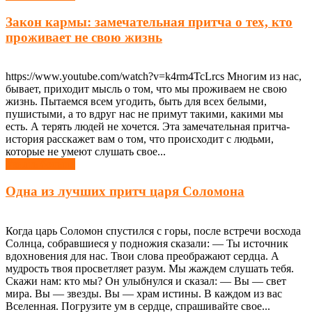
Закон кармы: замечательная притча о тех, кто
проживает не свою жизнь
https://www.youtube.com/watch?v=k4rm4TcLrcs Многим из нас,
бывает, приходит мысль о том, что мы проживаем не свою
жизнь. Пытаемся всем угодить, быть для всех белыми,
пушистыми, а то вдруг нас не примут такими, какими мы
есть. А терять людей не хочется. Эта замечательная притча-
история расскажет вам о том, что происходит с людьми,
которые не умеют слушать свое...
Узнать больше
Одна из лучших притч царя Соломона
Когда царь Соломон спустился с горы, после встречи восхода
Солнца, собравшиеся у подножия сказали: — Ты источник
вдохновения для нас. Твои слова преображают сердца. А
мудрость твоя просветляет разум. Мы жаждем слушать тебя.
Скажи нам: кто мы? Он улыбнулся и сказал: — Вы — свет
мира. Вы — звезды. Вы — храм истины. В каждом из вас
Вселенная. Погрузите ум в сердце, спрашивайте свое...