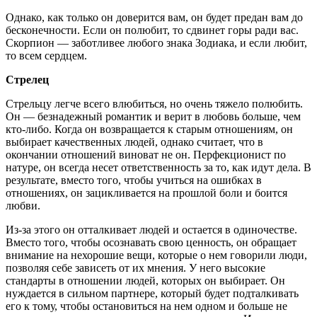
Однако, как только он доверится вам, он будет предан вам до
бесконечности. Если он полюбит, то сдвинет горы ради вас.
Скорпион — заботливее любого знака Зодиака, и если любит,
то всем сердцем.
Стрелец
Стрельцу легче всего влюбиться, но очень тяжело полюбить.
Он — безнадежный романтик и верит в любовь больше, чем
кто-либо. Когда он возвращается к старым отношениям, он
выбирает качественных людей, однако считает, что в
окончании отношений виноват не он. Перфекционист по
натуре, он всегда несет ответственность за то, как идут дела. В
результате, вместо того, чтобы учиться на ошибках в
отношениях, он зацикливается на прошлой боли и боится
любви.
Из-за этого он отталкивает людей и остается в одиночестве.
Вместо того, чтобы осознавать свою ценность, он обращает
внимание на нехорошие вещи, которые о нем говорили люди,
позволяя себе зависеть от их мнения. У него высокие
стандарты в отношении людей, которых он выбирает. Он
нуждается в сильном партнере, который будет подталкивать
его к тому, чтобы остановиться на нем одном и больше не