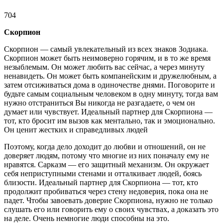
704
Скорпион
Скорпион — самый увлекательный из всех знаков Зодиака.
Скорпион может быть неимоверно горячим, и в то же время
незыблемым. Он может любить вас сейчас, а через минуту
ненавидеть. Он может быть компанейским и дружелюбным, а
затем отсиживаться дома в одиночестве днями. Поговорите и
будьте самым социальным человеком в одну минуту, тогда вам
нужно отстраниться Вы никогда не разгадаете, о чем он
думает или чувствует. Идеальный партнер для Скорпиона —
тот, кто бросит им вызов как ментально, так и эмоционально.
Он ценит жестких и справедливых людей
Поэтому, когда дело доходит до любви и отношений, он не
доверяет людям, потому что многие из них поначалу ему не
нравятся. Сарказм — его защитный механизм. Он окружает
себя неприступными стенами и отталкивает людей, боясь
близости. Идеальный партнер для Скорпиона — тот, кто
продолжит пробиваться через стену недоверия, пока она не
падет. Чтобы завоевать доверие Скорпиона, нужно не только
слушать его или говорить ему о своих чувствах, а доказать это
на деле. Очень немногие люди способны на это.