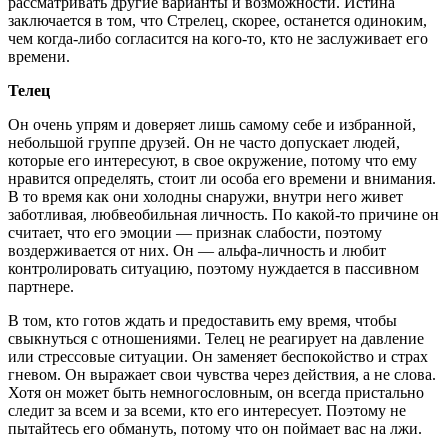
рассматривать другие варианты и возможности. Истина
заключается в том, что Стрелец, скорее, останется одиноким,
чем когда-либо согласится на кого-то, кто не заслуживает его
времени.
Телец
Он очень упрям и доверяет лишь самому себе и избранной,
небольшой группе друзей. Он не часто допускает людей,
которые его интересуют, в свое окружение, потому что ему
нравится определять, стоит ли особа его времени и внимания.
В то время как они холодны снаружи, внутри него живет
заботливая, любвеобильная личность. По какой-то причине он
считает, что его эмоции — признак слабости, поэтому
воздерживается от них. Он — альфа-личность и любит
контролировать ситуацию, поэтому нуждается в пассивном
партнере.
В том, кто готов ждать и предоставить ему время, чтобы
свыкнуться с отношениями. Телец не реагирует на давление
или стрессовые ситуации. Он заменяет беспокойство и страх
гневом. Он выражает свои чувства через действия, а не слова.
Хотя он может быть немногословным, он всегда пристально
следит за всем и за всеми, кто его интересует. Поэтому не
пытайтесь его обмануть, потому что он поймает вас на лжи.