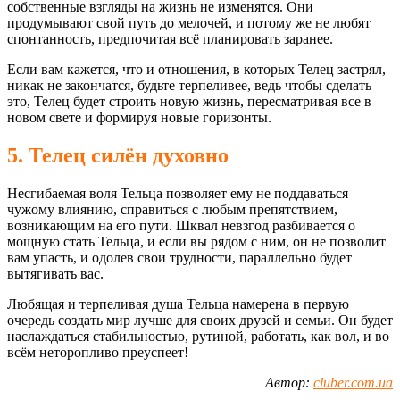
собственные взгляды на жизнь не изменятся. Они
продумывают свой путь до мелочей, и потому же не любят
спонтанность, предпочитая всё планировать заранее.
Если вам кажется, что и отношения, в которых Телец застрял,
никак не закончатся, будьте терпеливее, ведь чтобы сделать
это, Телец будет строить новую жизнь, пересматривая все в
новом свете и формируя новые горизонты.
5. Телец силён духовно
Несгибаемая воля Тельца позволяет ему не поддаваться
чужому влиянию, справиться с любым препятствием,
возникающим на его пути. Шквал невзгод разбивается о
мощную стать Тельца, и если вы рядом с ним, он не позволит
вам упасть, и одолев свои трудности, параллельно будет
вытягивать вас.
Любящая и терпеливая душа Тельца намерена в первую
очередь создать мир лучше для своих друзей и семьи. Он будет
наслаждаться стабильностью, рутиной, работать, как вол, и во
всём неторопливо преуспеет!
Автор:
cluber.com.ua