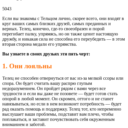
5043
Если вы знакомы с Тельцом лично, скорее всего, они входят в
круг ваших самых близких друзей, самых преданных и
верных. Телец, конечно, где-то своеобразен и порой
перегибает палку, упрямясь, но он также ценит настоящую
дружбу, и никакая сила не способна его переубедить — в этом
вторая сторона медали его упрямства.
Вы узнаете в своих друзьях эти пять черт:
1. Они лояльны
Телец не способен отвернуться от вас из-за мелкой ссоры или
спора. Он будет считать вашу распрю глупым
недоразумением. Он пройдет рядом с вами через все
трудности и если вы даже не позовете — будет готов стать
опорой в любой момент. Он скромен, оттого и не станет
навязываться, но если в нем возникнет потребность — будет
рад оказать помощь и поддержку. Телец тот, кто непременно
выслушает ваши проблемы, подставит вам плечо, чтобы
поплакаться, и заставит почувствовать себя окруженным
вниманием и заботой.