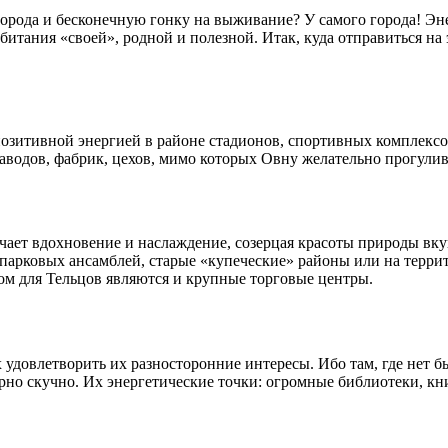
города и бесконечную гонку на выживание? У самого города! Э
 обитания «своей», родной и полезной. Итак, куда отправиться н
зитивной энергией в районе стадионов, спортивных комплексов
водов, фабрик, цехов, мимо которых Овну желательно прогулива
ает вдохновение и наслаждение, созерцая красоты природы вкуп
-парковых ансамблей, старые «купеческие» районы или на терр
ом для Тельцов являются и крупные торговые центры.
удовлетворить их разносторонние интересы. Ибо там, где нет б
ерно скучно. Их энергетические точки: огромные библиотеки, к