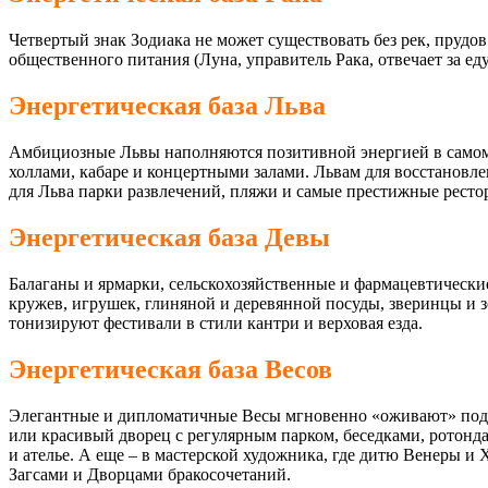
Четвертый знак Зодиака не может существовать без рек, прудо
общественного питания (Луна, управитель Рака, отвечает за ед
Энергетическая база Льва
Амбициозные Львы наполняются позитивной энергией в самом 
холлами, кабаре и концертными залами. Львам для восстановл
для Льва парки развлечений, пляжи и самые престижные ресто
Энергетическая база Девы
Балаганы и ярмарки, сельскохозяйственные и фармацевтически
кружев, игрушек, глиняной и деревянной посуды, зверинцы и 
тонизируют фестивали в стили кантри и верховая езда.
Энергетическая база Весов
Элегантные и дипломатичные Весы мгновенно «оживают» под се
или красивый дворец с регулярным парком, беседками, ротон
и ателье. А еще – в мастерской художника, где дитю Венеры и
Загсами и Дворцами бракосочетаний.