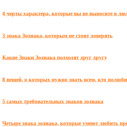
4 черты характера, которые вы не выносите в лю
3 знака Зодиака, которым не стоит доверять
Какие Знаки Зодиака подходят друг другу
8 вещей, о которых нужно знать всем, кто полюби
5 самых требовательных знаков зодиака
Четыре знака зодиака, которые умеют любить пр