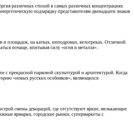
нергия различных стихий в самых различных концентрациях
а энергетическую подзарядку представителям двенадцати знаков
 и площадок, на катках, ипподромах, велотреках. Отличной
ться почаще, впитывая силу «огня и металла».
е с прекрасной парковой скульптурой и архитектурой. Когда
иторию «новых русских особняков», являющихся
ыстрой смены декораций, где отсутствуют яркие, мелькающие
нижные ярмарки, городские рынки, супермаркеты с