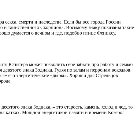
а секса, смерти и наследства. Если бы все города России
о и таинственного Скорпиона. Восьмому знаку показаны такие
орошо думается о вечном и где, подобно птице Фениксу,
дитя Юпитера может позволить себе забыть про работу и семью
девятого знака Зодиака. Гуляя по залам и перронам вокзалов,
тся» его энергетические «дыры». Хороши для Стрельцов
орода.
сятого знака Зодиака, – это старость, камень, холод и лед, то
и на катках. Мощной энергетикой памяти и времени Козерог