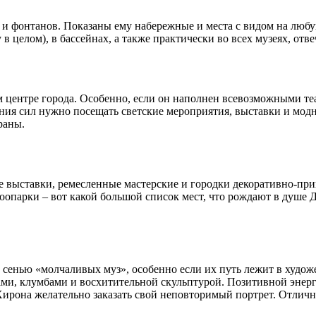
в и фонтанов. Показаны ему набережные и места с видом на любу
у в целом), в бассейнах, а также практически во всех музеях, о
центре города. Особенно, если он наполнен всевозможными теа
ения сил нужно посещать светские мероприятия, выставки и мо
раны.
е выставки, ремесленные мастерские и городки декоративно-при
зоопарки – вот какой большой список мест, что рождают в душе
нью «молчаливых муз», особенно если их путь лежит в художес
дами, клумбами и восхитительной скульптурой. Позитивной эне
 Хирона желательно заказать свой неповторимый портрет. Отличн