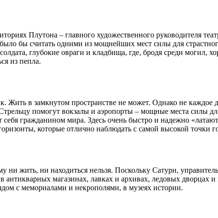
иториях Плутона – главного художественного руководителя театр
было бы считать одними из мощнейших мест силы для страстног
олдата, глубокие овраги и кладбища, где, бродя среди могил, х
ся из пепла.
к. Жить в замкнутом пространстве не может. Однако не каждое 
Стрельцу помогут вокзалы и аэропорты – мощные места силы для 
т себя гражданином мира. Здесь очень быстро и надежно «латаю
оризонты, которые отлично наблюдать с самой высокой точки г
 ни жить, ни находиться нельзя. Поскольку Сатурн, управитель де
, в антикварных магазинах, лавках и архивах, ледовых дворцах 
ядом с мемориалами и некрополями, в музеях истории.