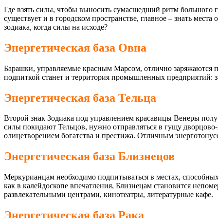
Где взять силы, чтобы выносить сумасшедший ритм большого 
существует и в городском пространстве, главное – знать места
зодиака, когда силы на исходе?
Энергетическая база Овна
Барашки, управляемые красным Марсом, отлично заряжаются по
подпиткой станет и территория промышленных предприятий: за
Энергетическая база Тельца
Второй знак Зодиака под управлением красавицы Венеры получ
силы покидают Тельцов, нужно отправляться в гущу дворцово
олицетворением богатства и престижа. Отличным энерготонус
Энергетическая база Близнецов
Меркурианцам необходимо подпитываться в местах, способных 
как в калейдоскопе впечатления, Близнецам становится непом
развлекательными центрами, кинотеатры, литературные кафе.
Энергетическая база Рака