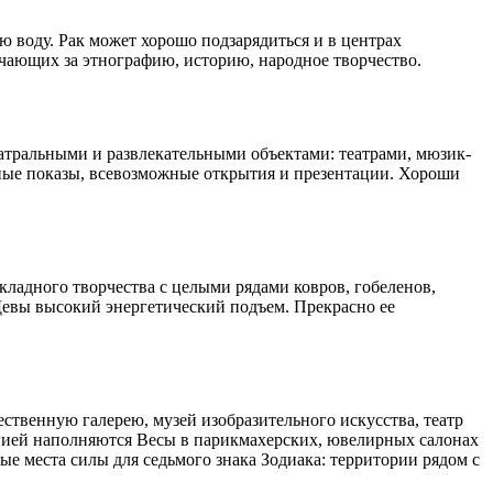
ю воду. Рак может хорошо подзарядиться и в центрах
твечающих за этнографию, историю, народное творчество.
тральными и развлекательными объектами: театрами, мюзик-
дные показы, всевозможные открытия и презентации. Хороши
кладного творчества с целыми рядами ковров, гобеленов,
 Девы высокий энергетический подъем. Прекрасно ее
твенную галерею, музей изобразительного искусства, театр
ргией наполняются Весы в парикмахерских, ювелирных салонах
ые места силы для седьмого знака Зодиака: территории рядом с