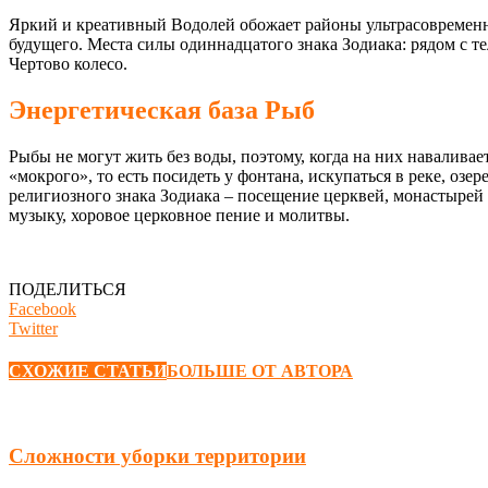
Яркий и креативный Водолей обожает районы ультрасовременно
будущего. Места силы одиннадцатого знака Зодиака: рядом с т
Чертово колесо.
Энергетическая база Рыб
Рыбы не могут жить без воды, поэтому, когда на них наваливае
«мокрого», то есть посидеть у фонтана, искупаться в реке, оз
религиозного знака Зодиака – посещение церквей, монастырей
музыку, хоровое церковное пение и молитвы.
ПОДЕЛИТЬСЯ
Facebook
Twitter
СХОЖИЕ СТАТЬИ
БОЛЬШЕ ОТ АВТОРА
Сложности уборки территории