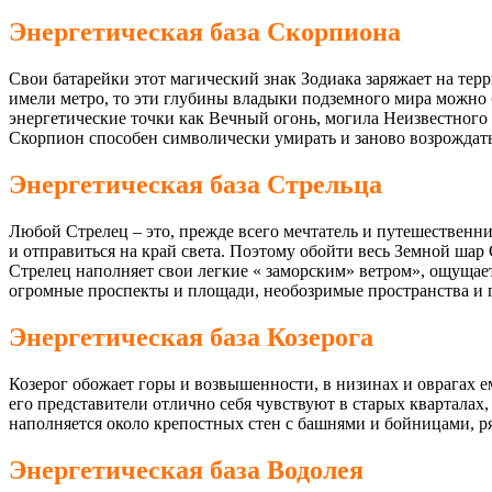
Энергетическая база Скорпиона
Свои батарейки этот магический знак Зодиака заряжает на терр
имели метро, то эти глубины владыки подземного мира можно 
энергетические точки как Вечный огонь, могила Неизвестного с
Скорпион способен символически умирать и заново возрождать
Энергетическая база Стрельца
Любой Стрелец – это, прежде всего мечтатель и путешественни
и отправиться на край света. Поэтому обойти весь Земной шар 
Стрелец наполняет свои легкие « заморским» ветром», ощущае
огромные проспекты и площади, необозримые пространства и г
Энергетическая база Козерога
Козерог обожает горы и возвышенности, в низинах и оврагах ему
его представители отлично себя чувствуют в старых кварталах
наполняется около крепостных стен с башнями и бойницами, р
Энергетическая база Водолея