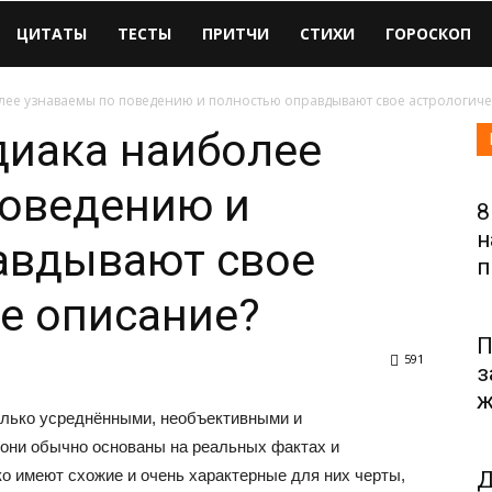
ЦИТАТЫ
ТЕСТЫ
ПРИТЧИ
СТИХИ
ГОРОСКОП
лее узнаваемы по поведению и полностью оправдывают свое астрологичес
диака наиболее
поведению и
8
н
авдывают свое
п
е описание?
П
591
з
ж
олько усреднёнными, необъективными и
 они обычно основаны на реальных фактах и
о имеют схожие и очень характерные для них черты,
Д