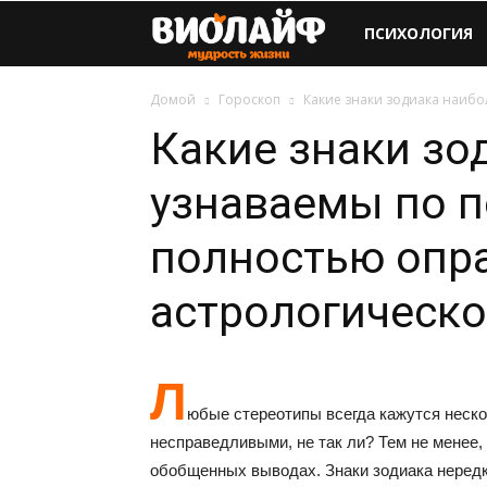
Виолайф
ПСИХОЛОГИЯ
Домой
Гороскоп
Какие знаки зодиака наибо
Какие знаки зо
узнаваемы по 
полностью опр
астрологическо
Л
юбые стереотипы всегда кажутся неск
несправедливыми, не так ли? Тем не менее,
обобщенных выводах. Знаки зодиака нередк