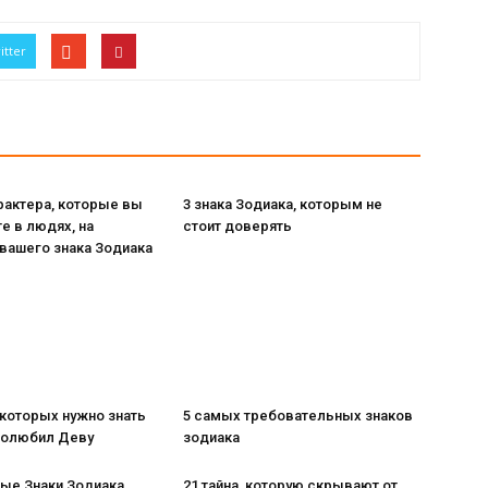
itter
рактера, которые вы
3 знака Зодиака, которым не
е в людях, на
стоит доверять
вашего знака Зодиака
 которых нужно знать
5 самых требовательных знаков
 полюбил Деву
зодиака
ые Знаки Зодиака
21 тайна, которую скрывают от