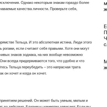
 исключения. Однако некоторым знакам гораздо более
м
ж
наваемые качества личности. Проверьте себя,
Е
П
Ч
рямстве Тельца. И это абсолютная истина. Люди этого
с.
ь рогами, если считают себя правыми. Хотя они могут
ивых знаков зодиака, на них вообще невозможно
Они всегда придерживаются того, что удобно и что
М
ж
йтесь Тельца переубедить – это напрасная трата
к он хочет и когда он хочет.
с принятием решений. Он может быть умным, милым и
ит до действия, Близнецы намертво зависают. Если вы