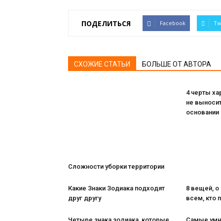
ПОДЕЛИТЬСЯ
Facebook
Tw
СХОЖИЕ СТАТЬИ
БОЛЬШЕ ОТ АВТОРА
4 черты ха
не выносит
основании 
Сложности уборки территории
Какие Знаки Зодиака подходят
8 вещей, о
друг другу
всем, кто
Четыре знака зодиака, которые
Самые умн