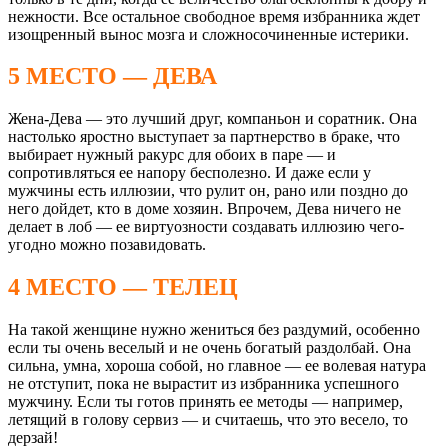
нежности. Все остальное свободное время избранника ждет
изощренный вынос мозга и сложносочиненные истерики.
5 МЕСТО — ДЕВА
Жена-Дева — это лучший друг, компаньон и соратник. Она
настолько яростно выступает за партнерство в браке, что
выбирает нужный ракурс для обоих в паре — и
сопротивляться ее напору бесполезно. И даже если у
мужчины есть иллюзии, что рулит он, рано или поздно до
него дойдет, кто в доме хозяин. Впрочем, Дева ничего не
делает в лоб — ее виртуозности создавать иллюзию чего-
угодно можно позавидовать.
4 МЕСТО — ТЕЛЕЦ
На такой женщине нужно жениться без раздумий, особенно
если ты очень веселый и не очень богатый раздолбай. Она
сильна, умна, хороша собой, но главное — ее волевая натура
не отступит, пока не вырастит из избранника успешного
мужчину. Если ты готов принять ее методы — например,
летящий в голову сервиз — и считаешь, что это весело, то
дерзай!