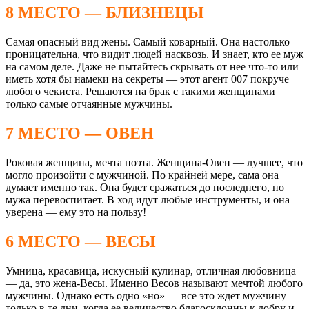
8 МЕСТО — БЛИЗНЕЦЫ
Самая опасный вид жены. Самый коварный. Она настолько
проницательна, что видит людей насквозь. И знает, кто ее муж
на самом деле. Даже не пытайтесь скрывать от нее что-то или
иметь хотя бы намеки на секреты — этот агент 007 покруче
любого чекиста. Решаются на брак с такими женщинами
только самые отчаянные мужчины.
7 МЕСТО — ОВЕН
Роковая женщина, мечта поэта. Женщина-Овен — лучшее, что
могло произойти с мужчиной. По крайней мере, сама она
думает именно так. Она будет сражаться до последнего, но
мужа перевоспитает. В ход идут любые инструменты, и она
уверена — ему это на пользу!
6 МЕСТО — ВЕСЫ
Умница, красавица, искусный кулинар, отличная любовница
— да, это жена-Весы. Именно Весов называют мечтой любого
мужчины. Однако есть одно «но» — все это ждет мужчину
только в те дни, когда ее величество благосклонны к добру и