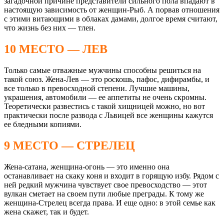
загадочной причине представители сильного пола впадают в
настоящую зависимость от женщин-Рыб. А порвав отношения
с этими витающими в облаках дамами, долгое время считают,
что жизнь без них — тлен.
10 МЕСТО — ЛЕВ
Только самые отважные мужчины способны решиться на
такой союз. Жена-Лев — это роскошь, пафос, дифирамбы, и
все только в превосходной степени. Лучшие машины,
украшения, автомобили — ее аппетиты не очень скромны.
Теоретически развестись с такой хищницей можно, но вот
практически после развода с Львицей все женщины кажутся
ее бледными копиями.
9 МЕСТО — СТРЕЛЕЦ
Жена-сатана, женщина-огонь — это именно она
останавливает на скаку коня и входит в горящую избу. Рядом с
ней редкий мужчина чувствует свое превосходство — этот
вулкан сметает на своем пути любые преграды. К тому же
женщина-Стрелец всегда права. И еще одно: в этой семье как
жена скажет, так и будет.