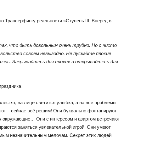
о Трансерфингу реальности «Ступень III. Вперед в
к, что быть довольным очень трудно. Но с чисто
вольство совсем невыгодно. Не пускайте плохие
 жизнь. Закрывайтесь для плохих и открывайтесь для
праздника
блестят, на лице светится улыбка, а на все проблемы
ют – сейчас всё решим! Они буквально фонтанируют
тся окружающие… Они с интересом и азартом встречают
ираются заняться увлекательной игрой. Они умеют
амым незначительным мелочам. Секрет этих людей