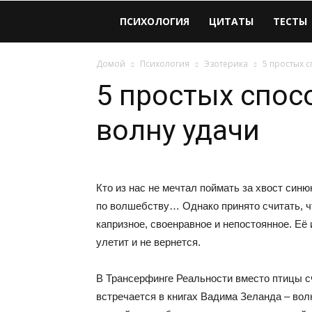
Виолайф
ПСИХОЛОГИЯ
ЦИТАТЫ
ТЕСТЫ
Домой
Психология
Эзотерика
5 простых с
5 простых спос
волну удачи
Кто из нас не мечтал поймать за хвост син
по волшебству… Однако принято считать, что
капризное, своенравное и непостоянное. Её 
улетит и не вернется.
В Трансерфинге Реальности вместо птицы сч
встречается в книгах Вадима Зеланда – вол