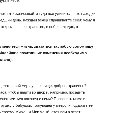
уга в небе.
локнот и записывайте туда все удивительные находки
шедший день. Каждый вечер спрашивайте себя: чему я
открыл – в пространстве, в себе, в людях, в
у меняется жизнь, хвататься за любую соломинку
… Малейшие позитивные изменения необходимо
еланд).
делать свой мир лучше, чище, добрее, красивее?
са, чтобы выйти во двор и, например, посадить
ознакомиться наконец с ними? Позвонить маме и
грушку у бабушки, торгующей у метро, и подарить её
 своему Миру – и Мир улыбнётся вам в ответ.