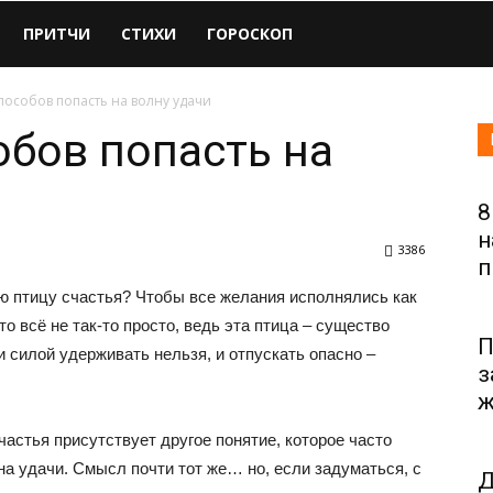
ПРИТЧИ
СТИХИ
ГОРОСКОП
пособов попасть на волну удачи
обов попасть на
8
н
3386
п
юю птицу счастья? Чтобы все желания исполнялись как
 всё не так-то просто, ведь эта птица – существо
П
и силой удерживать нельзя, и отпускать опасно –
з
ж
астья присутствует другое понятие, которое часто
на удачи. Смысл почти тот же… но, если задуматься, с
Д