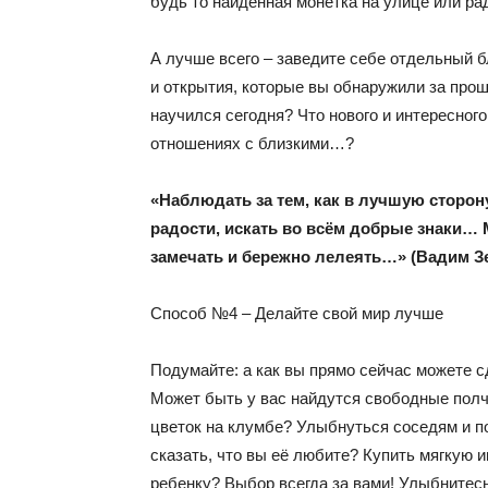
будь то найденная монетка на улице или рад
А лучше всего – заведите себе отдельный б
и открытия, которые вы обнаружили за про
научился сегодня? Что нового и интересного 
отношениях с близкими…?
«Наблюдать за тем, как в лучшую сторон
радости, искать во всём добрые знаки
замечать и бережно лелеять…» (Вадим З
Способ №4 – Делайте свой мир лучше
Подумайте: а как вы прямо сейчас можете с
Может быть у вас найдутся свободные полча
цветок на клумбе? Улыбнуться соседям и п
сказать, что вы её любите? Купить мягкую и
ребенку? Выбор всегда за вами! Улыбнитесь