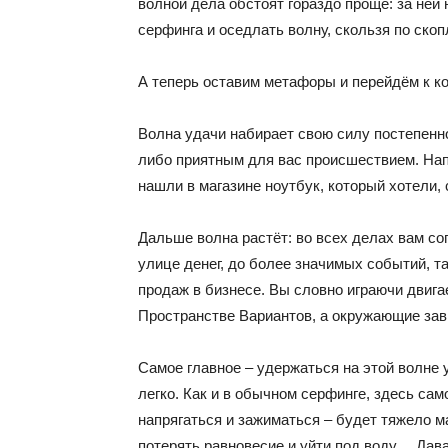
волной дела обстоят гораздо проще: за ней 
серфинга и оседлать волну, скользя по ско
А теперь оставим метафоры и перейдём к к
Волна удачи набирает свою силу постепенн
либо приятным для вас происшествием. Нап
нашли в магазине ноутбук, который хотели, 
Дальше волна растёт: во всех делах вам со
улице денег, до более значимых событий, 
продаж в бизнесе. Вы словно играючи двига
Пространстве Вариантов, а окружающие завид
Самое главное – удержаться на этой волне у
легко. Как и в обычном серфинге, здесь са
напрягаться и зажиматься – будет тяжело м
потерять равновесие и уйти под воду… Давай