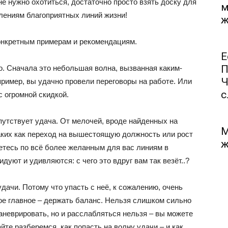
не нужно охотиться, достаточно просто взять доску для
м
плениям благоприятных линий жизни!
ж
онкретным примерам и рекомендациям.
Е
П
о. Сначала это небольшая волна, вызванная каким-
Ч
ример, вы удачно провели переговоры на работе. Или
с.
с огромной скидкой.
путствует удача. От мелочей, вроде найденных на
М
таких как переход на вышестоящую должность или рост
ж
етесь по всё более желанным для вас линиям в
уют и удивляются: с чего это вдруг вам так везёт..?
дачи. Потому что упасть с неё, к сожалению, очень
мое главное – держать баланс. Нельзя слишком сильно
аневрировать, но и расслабляться нельзя – вы можете
те разберемся, как попасть на волну удачи – и как