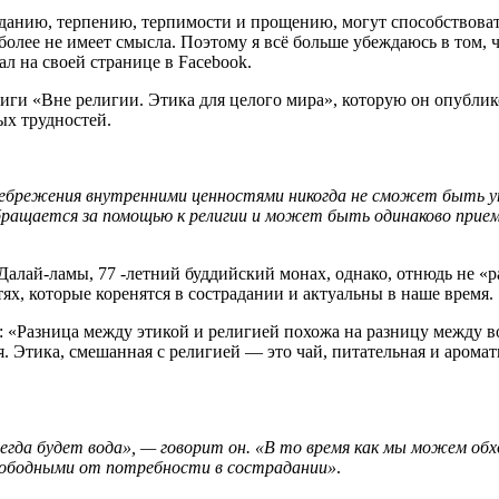
аданию, терпению, терпимости и прощению, могут способствоват
 более не имеет смысла. Поэтому я всё больше убеждаюсь в том,
л на своей странице в Facebook.
ги «Вне религии. Этика для целого мира», которую он опубликов
ых трудностей.
енебрежения внутренними ценностями никогда не сможет быть у
бращается за помощью к религии и может быть одинаково прием
 Далай-ламы, 77 -летний буддийский монах, однако, отнюдь не «р
х, которые коренятся в сострадании и актуальны в наше время.
: «Разница между этикой и религией похожа на разницу между во
 Этика, смешанная с религией — это чай, питательная и аромати
сегда будет вода», — говорит он. «В то время как мы можем об
вободными от потребности в сострадании»
.