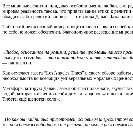
Все мировые религии, придавая особое значение любви, состр
мировая реальность такова, что привязывание этики к религии
обходиться без религий вообще, — эти слова Далай Лама написа
Тибетский религиозный лидер процитировал слова из своей кни
по себе не может обеспечить благополучное разрешение миров
«Любое, основанное на религии, решение проблемы нашего пр
нам нужно сегодня — это такой подход к этике, который не о
— написал он.
Как отмечает газета “Los Angeles Times” в своем обзоре работы
необходимость во всеобщих универсальных моральных ценностя
Метафора, которую Далай-лама любит использовать, звучит так
водой, которая жизненно необходима для здоровья и выживания.
Тибете, ещё щепотки соли».
«Но как бы чай ни был приготовлен, основным ингредиентом в
мы рождаемся свободными от религии, но мы не рождаемся с