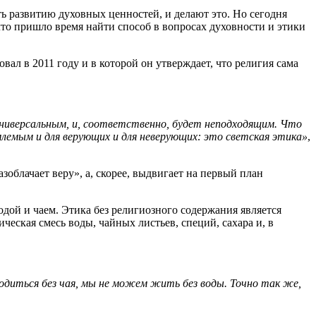
ь развитию духовных ценностей, и делают это. Но сегодня
 что пришло время найти способ в вопросах духовности и этики
ал в 2011 году и в которой он утверждает, что религия сама
ниверсальным, и, соответственно, будет неподходящим. Что
лемым и для верующих и для неверующих: это светская этика»
,
азоблачает веру», а, скорее, выдвигает на первый план
дой и чаем. Этика без религиозного содержания является
ческая смесь воды, чайных листьев, специй, сахара и, в
ходиться без чая, мы не можем жить без воды. Точно так же,