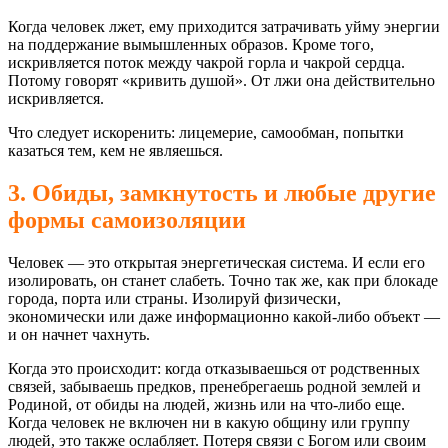
Когда человек лжет, ему приходится затрачивать уйму энергии
на поддержание вымышленных образов. Кроме того,
искривляется поток между чакрой горла и чакрой сердца.
Потому говорят «кривить душой». От лжи она действительно
искривляется.
Что следует искоренить: лицемерие, самообман, попытки
казаться тем, кем не являешься.
3. Обиды, замкнутость и любые другие
формы самоизоляции
Человек — это открытая энергетическая система. И если его
изолировать, он станет слабеть. Точно так же, как при блокаде
города, порта или страны. Изолируй физически,
экономически или даже информационно какой-либо объект —
и он начнет чахнуть.
Когда это происходит: когда отказываешься от родственных
связей, забываешь предков, пренебрегаешь родной землей и
Родиной, от обиды на людей, жизнь или на что-либо еще.
Когда человек не включен ни в какую общину или группу
людей, это также ослабляет. Потеря связи с Богом или своим