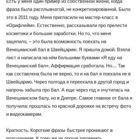
Есть у меня один пример из собственной жизни, когда
фраза была расплывчатой, не конкретизированной. Было
это в 2011 году. Меня пригласили на мастер-класс в
«Орифлейм». Естественно, рассказывали про прелести
косметики и большие заработки. Но то, что меня
зацепило, – это была возможность поехать на
Венецианский бал в Швейцарию. Я пришла домой. Взяла
лист и написала на нём большими буквами «Я еду на
Венецианский бал». Аффирмация сработала. Но… Так
как составлена была не верно, то и на бал я поехала не в
Швейцарию. Через полгода я переехала в другой город и
напрочь забыла про бал. А еще через год я очутилась на
Венецианском балу, но в Днепре. Самое главное от бала я
получила: прошлась по красной дорожке на встречу фото
и видеокамерам.
Краткость. Короткие фразы быстрее проникают в
подсознание. К тому же их проще запомнить.