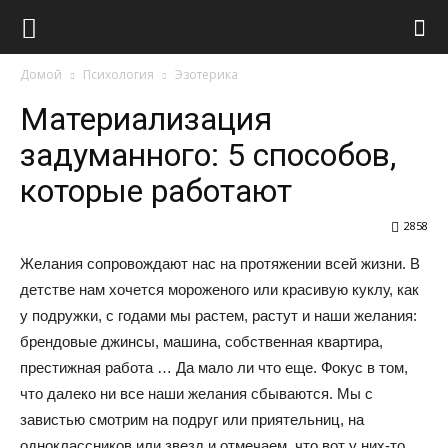
Виолайф
Домой
Психология
Эзотерика
Материализация
задуманного: 5 способов,
которые работают
2858
Желания сопровождают нас на протяжении всей жизни. В
детстве нам хочется мороженого или красивую куклу, как
у подружки, с годами мы растем, растут и наши желания:
брендовые джинсы, машина, собственная квартира,
престижная работа … Да мало ли что еще. Фокус в том,
что далеко ни все наши желания сбываются. Мы с
завистью смотрим на подруг или приятельниц, на
одноклассников или звезд и отмечаем, что вот у них-то