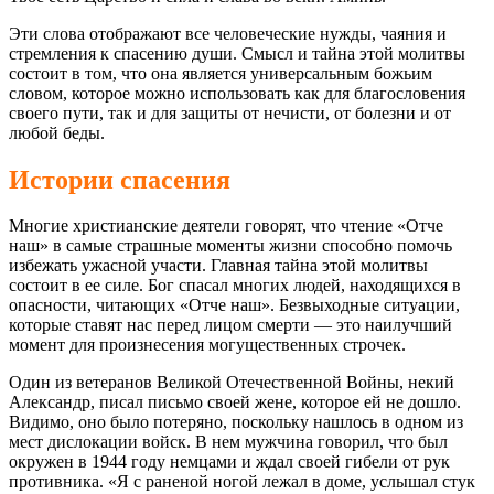
Эти слова отображают все человеческие нужды, чаяния и
стремления к спасению души. Смысл и тайна этой молитвы
состоит в том, что она является универсальным божьим
словом, которое можно использовать как для благословения
своего пути, так и для защиты от нечисти, от болезни и от
любой беды.
Истории спасения
Многие христианские деятели говорят, что чтение «Отче
наш» в самые страшные моменты жизни способно помочь
избежать ужасной участи. Главная тайна этой молитвы
состоит в ее силе. Бог спасал многих людей, находящихся в
опасности, читающих «Отче наш». Безвыходные ситуации,
которые ставят нас перед лицом смерти — это наилучший
момент для произнесения могущественных строчек.
Один из ветеранов Великой Отечественной Войны, некий
Александр, писал письмо своей жене, которое ей не дошло.
Видимо, оно было потеряно, поскольку нашлось в одном из
мест дислокации войск. В нем мужчина говорил, что был
окружен в 1944 году немцами и ждал своей гибели от рук
противника. «Я с раненой ногой лежал в доме, услышал стук