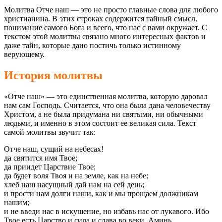
Молитва Отче наш — это не просто главные слова для любого
христианина. В этих строках содержится тайный смысл,
понимание самого Бога и всего, что нас с вами окружает. С
текстом этой молитвы связано много интересных фактов и
даже тайн, которые дано постичь только истинному
верующему.
История молитвы
«Отче наш» — это единственная молитва, которую даровал
нам сам Господь. Считается, что она была дана человечеству
Христом, а не была придумана ни святыми, ни обычными
людьми, и именно в этом состоит ее великая сила. Текст
самой молитвы звучит так:
Отче наш, сущий на небесах!
да святится имя Твое;
да приидет Царствие Твое;
да будет воля Твоя и на земле, как на небе;
хлеб наш насущный дай нам на сей день;
и прости нам долги наши, как и мы прощаем должникам
нашим;
и не введи нас в искушение, но избавь нас от лукавого. Ибо
Твое есть Царство и сила и слава во веки. Аминь.