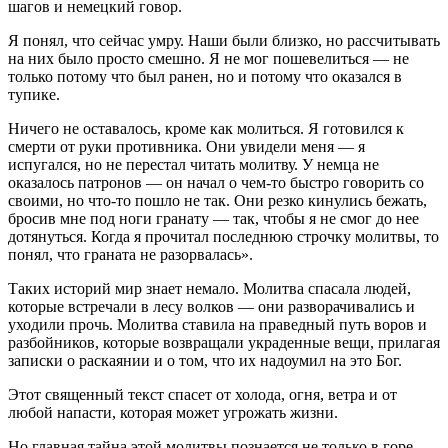
шагов и немецкий говор.
Я понял, что сейчас умру. Наши были близко, но рассчитывать
на них было просто смешно. Я не мог пошевелиться — не
только потому что был ранен, но и потому что оказался в
тупике.
Ничего не оставалось, кроме как молиться. Я готовился к
смерти от руки противника. Они увидели меня — я
испугался, но не перестал читать молитву. У немца не
оказалось патронов — он начал о чем-то быстро говорить со
своими, но что-то пошло не так. Они резко кинулись бежать,
бросив мне под ноги гранату — так, чтобы я не смог до нее
дотянуться. Когда я прочитал последнюю строчку молитвы, то
понял, что граната не разорвалась».
Таких историй мир знает немало. Молитва спасала людей,
которые встречали в лесу волков — они разворачивались и
уходили прочь. Молитва ставила на праведный путь воров и
разбойников, которые возвращали украденные вещи, прилагая
записки о раскаянии и о том, что их надоумил на это Бог.
Этот священный текст спасет от холода, огня, ветра и от
любой напасти, которая может угрожать жизни.
Но главная тайна этой молитвы познается не только в горе.