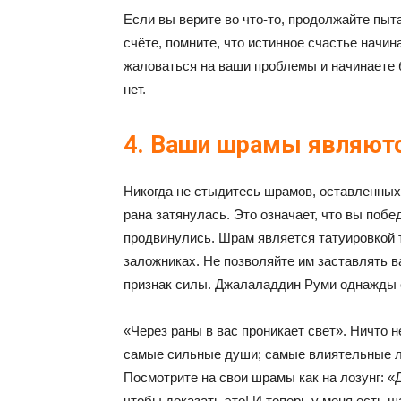
Если вы верите во что-то, продолжайте пыта
счёте, помните, что истинное счастье начин
жаловаться на ваши проблемы и начинаете 
нет.
4. Ваши шрамы являют
Никогда не стыдитесь шрамов, оставленных 
рана затянулась. Это означает, что вы побе
продвинулись. Шрам является татуировкой 
заложниках. Не позволяйте им заставлять в
признак силы. Джалаладдин Руми однажды 
«Через раны в вас проникает свет». Ничто 
самые сильные души; самые влиятельные 
Посмотрите на свои шрамы как на лозунг: 
чтобы доказать это! И теперь у меня есть 