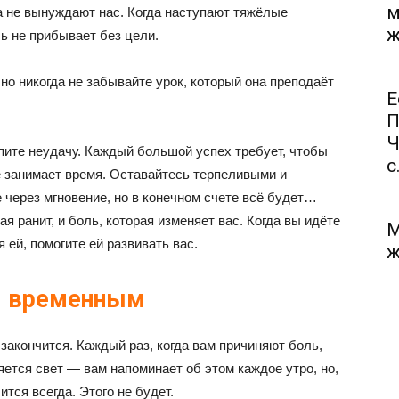
м
а не вынуждают нас. Когда наступают тяжёлые
ж
ль не прибывает без цели.
, но никогда не забывайте урок, который она преподаёт
Е
П
Ч
ерпите неудачу. Каждый большой успех требует, чтобы
с.
 занимает время. Оставайтесь терпеливыми и
е через мгновение, но в конечном счете всё будет…
я ранит, и боль, которая изменяет вас. Когда вы идёте
М
 ей, помогите ей развивать вас.
ж
ся временным
н закончится. Каждый раз, когда вам причиняют боль,
яется свет — вам напоминает об этом каждое утро, но,
ится всегда. Этого не будет.