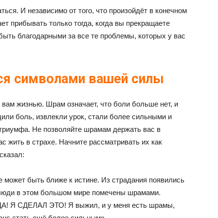
ться. И независимо от того, что произойдёт в конечном
ает прибывать только тогда, когда вы прекращаете
быть благодарными за все те проблемы, которых у вас
ся символами вашей силы
вам жизнью. Шрам означает, что боли больше нет, и
дили боль, извлекли урок, стали более сильными и
триумфа. Не позволяйте шрамам держать вас в
ас жить в страхе. Начните рассматривать их как
сказал:
не может быть ближе к истине. Из страдания появились
люди в этом большом мире помечены шрамами.
«ДА! Я СДЕЛАЛ ЭТО! Я выжил, и у меня есть шрамы,
шанс стать ещё более сильным».