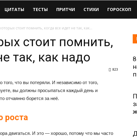
ЦИТАТЫ
ТЕСТЫ
ПРИТЧИ
СТИХИ
ГОРОСКОП
которых стоит помнить, когда все идет не так, как...
рых стоит помнить,
не так, как надо
8
н
823
п
о того, что вы потеряли. И независимо от того,
вуете, вы должны просыпаться каждый день и
П
-то отчаянно борется за неё.
з
ж
ю роста
Д
пора двигаться. И это — хорошо, потому что мы часто