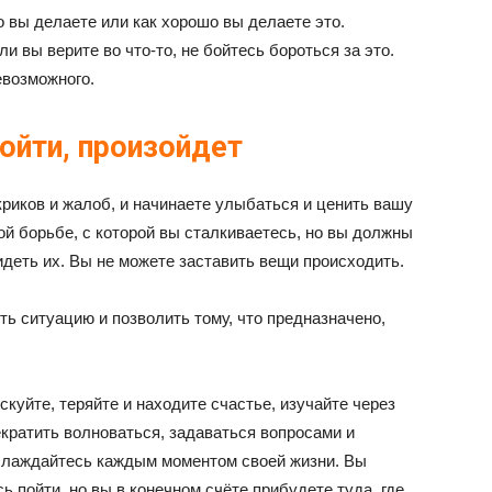
о вы делаете или как хорошо вы делаете это.
ли вы верите во что-то, не бойтесь бороться за это.
евозможного.
зойти, произойдет
криков и жалоб, и начинаете улыбаться и ценить вашу
ой борьбе, с которой вы сталкиваетесь, но вы должны
идеть их. Вы не можете заставить вещи происходить.
ь ситуацию и позволить тому, что предназначено,
куйте, теряйте и находите счастье, изучайте через
кратить волноваться, задаваться вопросами и
аслаждайтесь каждым моментом своей жизни. Вы
ь пойти, но вы в конечном счёте прибудете туда, где