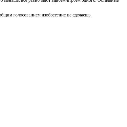
ого меньше, всё равно бьют вдвоём-втроём одного. Остальные
 общим голосованием изобретение не сделаешь.