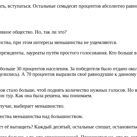
сать, вступаться. Остальные семьдесят процентов абсолютно ра
ивное общество. Но, так ли это?
нства, при этом интересы меньшинства не ущемляются.
резиденты, лауреаты путём простого голосования. Кто больше в
 больше 30 процентов населения. За победителя было отдано ок
делились). А 70 процентов выразили своё равнодушие к данному
ов стало больше, чтоб поднять количество нужных голосов. Но 
дин тур. Как она была решена, мы понимаем.
случае, выбирает меньшинство.
енства меньшинства над большинством.
ет её вытащить? Каждый десятый, остальные спешат, остановитьс