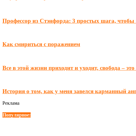
Профессор из Стэнфорда: 3 простых шага, чтобы 
Как смириться с поражением
Все в этой жизни приходит и уходит, свобода – это
История о том, как у меня завелся карманный а
Реклама
Популярное: