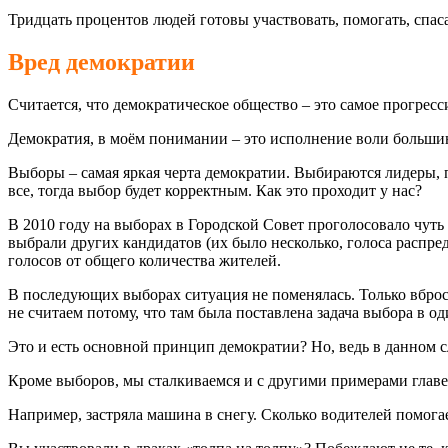
Тридцать процентов людей готовы участвовать, помогать, спа
Вред демократии
Считается, что демократическое общество – это самое прогресс
Демократия, в моём понимании – это исполнение воли больши
Выборы – самая яркая черта демократии. Выбираются лидеры, п
все, тогда выбор будет корректным. Как это проходит у нас?
В 2010 году на выборах в Городской Совет проголосовало чуть
выбрали других кандидатов (их было несколько, голоса распре
голосов от общего количества жителей.
В последующих выборах ситуация не поменялась. Только вброс
не считаем потому, что там была поставлена задача выбора в о
Это и есть основной принцип демократии? Но, ведь в данном 
Кроме выборов, мы сталкиваемся и с другими примерами глав
Например, застряла машина в снегу. Сколько водителей помога