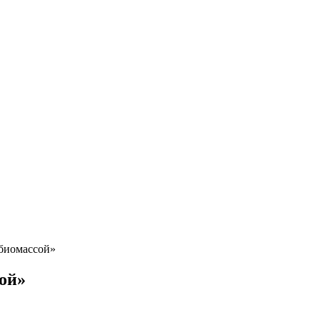
биомассой»
ой»