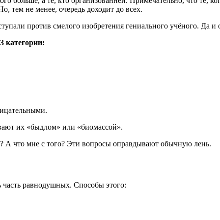
ого больше, а те, кто организованней. Примечательно, что те, к
о, тем не менее, очередь доходит до всех.
ступали против смелого изобретения гениального учёного. Да и
3 категории:
рицательными.
вают их «быдлом» или «биомассой».
е? А что мне с того? Эти вопросы оправдывают обычную лень.
ь часть равнодушных. Способы этого: