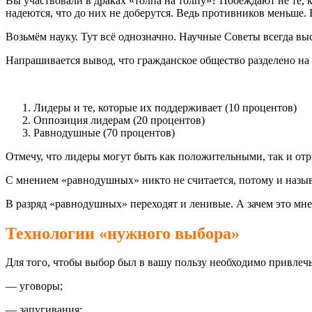
Вы участвовали в драках «толпа на толпу»? Побеждают не те, к
надеются, что до них не доберутся. Ведь противников меньше. Н
Возьмём науку. Тут всё однозначно. Научные Советы всегда вы
Напрашивается вывод, что гражданское общество разделено на
Лидеры и те, которые их поддерживает (10 процентов)
Оппозиция лидерам (20 процентов)
Равнодушные (70 процентов)
Отмечу, что лидеры могут быть как положительными, так и от
С мнением «равнодушных» никто не считается, потому и назы
В разряд «равнодушных» переходят и ленивые. А зачем это мн
Технологии «нужного выбора»
Для того, чтобы выбор был в вашу пользу необходимо привлеч
— уговоры;
— запугивания;