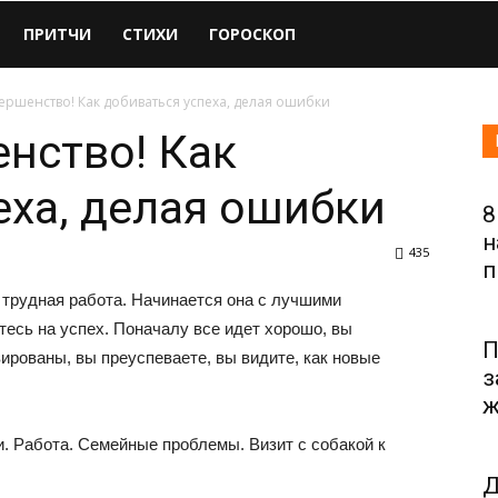
ПРИТЧИ
СТИХИ
ГОРОСКОП
вершенство! Как добиваться успеха, делая ошибки
енство! Как
еха, делая ошибки
8
н
435
п
трудная работа. Начинается она с лучшими
тесь на успех. Поначалу все идет хорошо, вы
П
ированы, вы преуспеваете, вы видите, как новые
з
ж
ти. Работа. Семейные проблемы. Визит с собакой к
Д