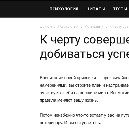
Виолайф
ПСИХОЛОГИЯ
ЦИТАТЫ
ТЕСТЫ
Домой
Психология
Мотивация
К черту со
К черту соверш
добиваться усп
Воспитание новой привычки — чрезвычайно 
намерениями, вы строите план и настраивае
чувствуете себя на вершине мира. Вы мотив
правила меняют вашу жизнь.
Потом неизбежно что-то встает у вас на пу
ветеринару. И вы оступаетесь.