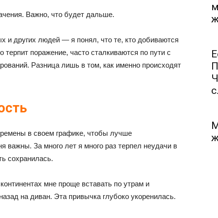
м
начения. Важно, что будет дальше.
ж
 и других людей — я понял, что те, кто добиваются
то терпит поражение, часто сталкиваются по пути с
Е
П
рований. Разница лишь в том, как именно происходят
Ч
с.
ость
М
ремены в своем графике, чтобы лучше
ж
я важны. За много лет я много раз терпел неудачи в
ть сохранилась.
континентах мне проще вставать по утрам и
назад на диван. Эта привычка глубоко укоренилась.