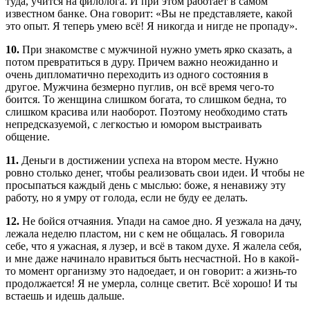
туда, учится на филолога. И при этом работает в самом
известном банке. Она говорит: «Вы не представляете, какой
это опыт. Я теперь умею всё! Я никогда и нигде не пропаду».
10.
При знакомстве с мужчиной нужно уметь ярко сказать, а
потом превратиться в дуру. Причем важно неожиданно и
очень дипломатично переходить из одного состояния в
другое. Мужчина безмерно пуглив, он всё время чего-то
боится. То женщина слишком богата, то слишком бедна, то
слишком красива или наоборот. Поэтому необходимо стать
непредсказуемой, с легкостью и юмором выстраивать
общение.
11.
Деньги в достижении успеха на втором месте. Нужно
ровно столько денег, чтобы реализовать свои идеи. И чтобы не
просыпаться каждый день с мыслью: боже, я ненавижу эту
работу, но я умру от голода, если не буду ее делать.
12.
Не бойся отчаяния. Упади на самое дно. Я уезжала на дачу,
лежала неделю пластом, ни с кем не общалась. Я говорила
себе, что я ужасная, я лузер, и всё в таком духе. Я жалела себя,
и мне даже начинало нравиться быть несчастной. Но в какой-
то момент организму это надоедает, и он говорит: а жизнь-то
продолжается! Я не умерла, солнце светит. Всё хорошо! И ты
встаешь и идешь дальше.