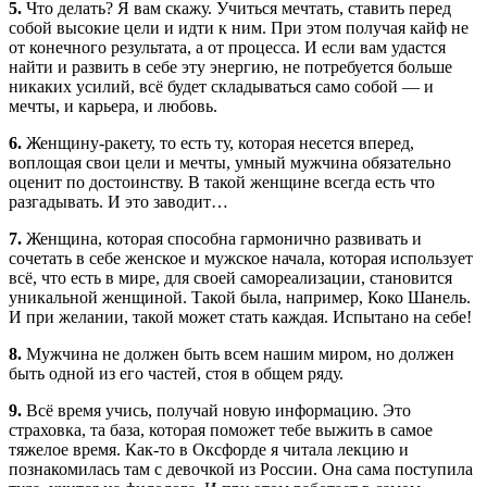
5.
Что делать? Я вам скажу. Учиться мечтать, ставить перед
собой высокие цели и идти к ним. При этом получая кайф не
от конечного результата, а от процесса. И если вам удастся
найти и развить в себе эту энергию, не потребуется больше
никаких усилий, всё будет складываться само собой — и
мечты, и карьера, и любовь.
6.
Женщину-ракету, то есть ту, которая несется вперед,
воплощая свои цели и мечты, умный мужчина обязательно
оценит по достоинству. В такой женщине всегда есть что
разгадывать. И это заводит…
7.
Женщина, которая способна гармонично развивать и
сочетать в себе женское и мужское начала, которая использует
всё, что есть в мире, для своей самореализации, становится
уникальной женщиной. Такой была, например, Коко Шанель.
И при желании, такой может стать каждая. Испытано на себе!
8.
Мужчина не должен быть всем нашим миром, но должен
быть одной из его частей, стоя в общем ряду.
9.
Всё время учись, получай новую информацию. Это
страховка, та база, которая поможет тебе выжить в самое
тяжелое время. Как-то в Оксфорде я читала лекцию и
познакомилась там с девочкой из России. Она сама поступила