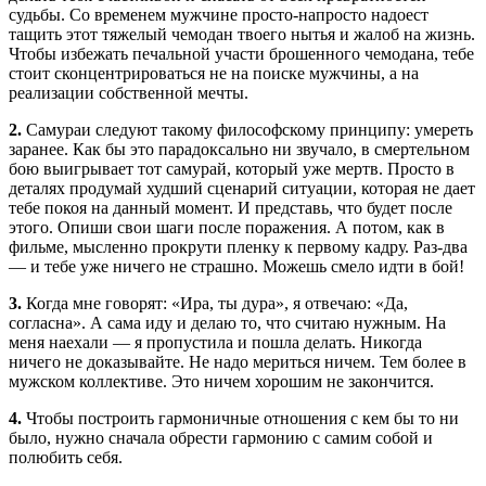
судьбы. Со временем мужчине просто-напросто надоест
тащить этот тяжелый чемодан твоего нытья и жалоб на жизнь.
Чтобы избежать печальной участи брошенного чемодана, тебе
стоит сконцентрироваться не на поиске мужчины, а на
реализации собственной мечты.
2.
Самураи следуют такому философскому принципу: умереть
заранее. Как бы это парадоксально ни звучало, в смертельном
бою выигрывает тот самурай, который уже мертв. Просто в
деталях продумай худший сценарий ситуации, которая не дает
тебе покоя на данный момент. И представь, что будет после
этого. Опиши свои шаги после поражения. А потом, как в
фильме, мысленно прокрути пленку к первому кадру. Раз-два
— и тебе уже ничего не страшно. Можешь смело идти в бой!
3.
Когда мне говорят: «Ира, ты дура», я отвечаю: «Да,
согласна». А сама иду и делаю то, что считаю нужным. На
меня наехали — я пропустила и пошла делать. Никогда
ничего не доказывайте. Не надо мериться ничем. Тем более в
мужском коллективе. Это ничем хорошим не закончится.
4.
Чтобы построить гармоничные отношения с кем бы то ни
было, нужно сначала обрести гармонию с самим собой и
полюбить себя.