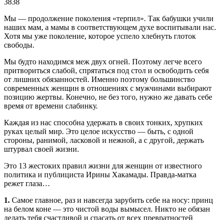
3838
Мы — продолжение поколения «терпил». Так бабушки учили
наших мам, а мамы в соответствующем духе воспитывали нас.
Хотя мы уже поколение, которое успело хлебнуть глоток
свободы.
Мы будто находимся меж двух огней. Поэтому легче всего
притвориться слабой, спрятаться под стол и освободить себя
от лишних обязанностей. Именно поэтому большинство
современных женщин в отношениях с мужчинами выбирают
позицию жертвы. Конечно, не без того, нужно же давать себе
время от времени слабинку.
Каждая из нас способна удержать в своих тонких, хрупких
руках целый мир. Это целое искусство — быть, с одной
стороны, ранимой, ласковой и нежной, а с другой, держать
штурвал своей жизни.
Это 13 жестоких правил жизни для женщин от известного
политика и публициста Ирины Хакамады. Правда-матка
режет глаза…
1.
Самое главное, раз и навсегда зарубить себе на носу: принц
на белом коне — это чистой воды вымысел. Никто не обязан
делать тебя счастливой и спасать от всех превратностей