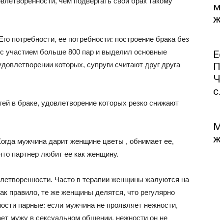
влетворенности, чем подвергать свой брак такому
м
ж
Его потребности, ее потребности: построение брака без
с участием больше 800 пар и выделил основные
Е
удовлетворении которых, супруги считают друг друга
П
Ч
с.
тей в браке, удовлетворение которых резко снижают
М
ж
Когда мужчина дарит женщине цветы , обнимает ее,
 что партнер любит ее как женщину.
влетворенности. Часто в терапии женщины жалуются на
ак правило, те же женщины делятся, что регулярно
ости парные: если мужчина не проявляет нежности,
ает мужу в сексуальном общении, нежности он не