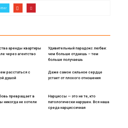
itter
тва аренды квартиры
Удивительный парадокс любви:
ле через агентство
чем больше отдаешь – тем
больше получаешь
ем расстаться с
Даже самое сильное сердце
ой душой
устает от плохого отношения
бовь превращает в
Нарциссы — это не те, кто
вы никогда не хотели
патологически нарушен. Вся наша
среда нарциссичная