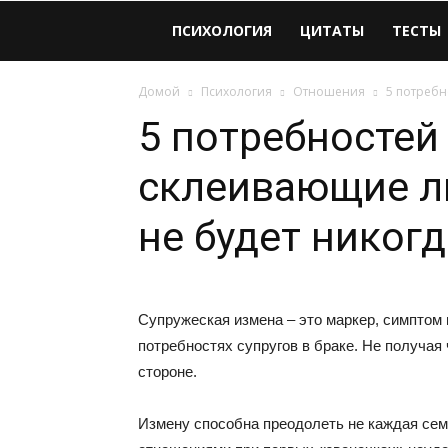
Виолайф
ПСИХОЛОГИЯ
ЦИТАТЫ
ТЕСТЫ
Домой
Психология
Отношения
5 потребн
5 потребностей
склеивающие л
не будет никогд
Супружеская измена – это маркер, симптом 
потребностях супругов в браке. Не получая ч
стороне.
Измену способна преодолеть не каждая сем