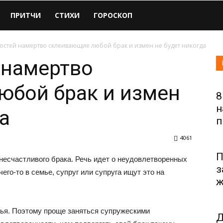
ПРИТЧИ
СТИХИ
ГОРОСКОП
остей намертво склеивающие любой брак и измен не будет никогда
 намертво
юбой брак и измен
8
н
а
п
4061
П
несчастливого брака. Речь идет о неудовлетворенных
з
его-то в семье, супруг или супруга ищут это на
ж
ья. Поэтому проще заняться супружескими
Д