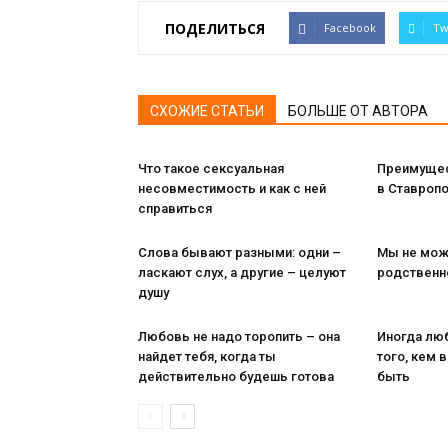
ПОДЕЛИТЬСЯ
Facebook
Tw
СХОЖИЕ СТАТЬИ
БОЛЬШЕ ОТ АВТОРА
Что такое сексуальная
Преимущес
несовместимость и как с ней
в Ставропо
справиться
Слова бывают разными: одни –
Мы не мож
ласкают слух, а другие – целуют
родственн
душу
Любовь не надо торопить – она
Иногда лю
найдет тебя, когда ты
того, кем 
действительно будешь готова
быть