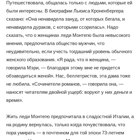
Путешествовала, общалась только с людьми, которые ей
были интересны. В биографии Льюиса Кроненбергера
сказано: «Она ненавидела зануд, от которых бегала, и
ненавидела дураков, с которыми ссорилась». Надо
сказать, что о женщинах леди Монтегю была невысокого
мнения, предпочитала общество мужчин, что
неудивительно, если учесть тогдашний уровень обычного
женского образования. «Я рада, что я женщина, —
говорила Мэри, — благодаря этому мне не придется
обзаводиться женой». Нас, беллетристов, эта дама тоже
не любила. «Сочинители романов, — говорила она, —
наносят читателям двойной ущерб: воруют у них деньги и
время».
Жить леди Монтегю предпочитала в сладостной Италии, а
на родину вернулась, только когда почувствовала, что
пора умирать — в почтенном для той эпохи 73-летнем