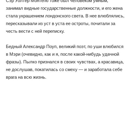
Сэр Уолтер Монтегю тоже был человеком умным,
занимал видные государственные должности, и его жена
стала украшением лондонского света. В нее влюблялись,
пересказывали из уст в уста ее остроты, почитали за
честь вести с ней переписку.
Бедный Александр Поуп, великий поэт, по уши влюбился
в Мэри (очевидно, как и я, после какой-нибудь удачной
фразы). Пылко признался в своих чувствах, а красавица,
не дослушав, покатилась со смеху — и заработала себе
врага на всю жизнь.