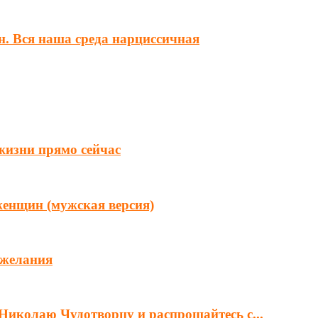
н. Вся наша среда нарциссичная
 жизни прямо сейчас
женщин (мужская версия)
 желания
Николаю Чудотворцу и распрощайтесь с...