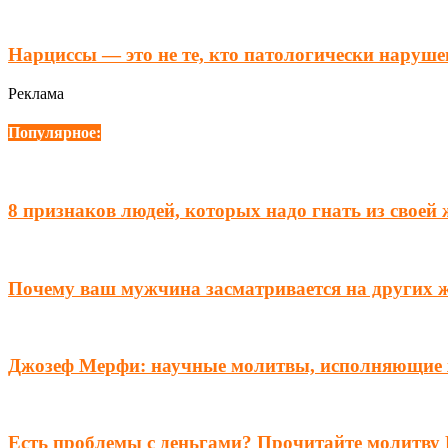
Нарциссы — это не те, кто патологически наруше
Реклама
Популярное:
8 признаков людей, которых надо гнать из своей
Почему ваш мужчина засматривается на других 
Джозеф Мерфи: научные молитвы, исполняющие
Есть проблемы с деньгами? Прочитайте молитву 