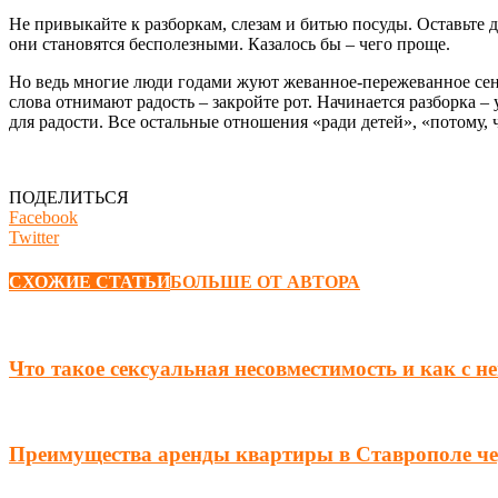
Не привыкайте к разборкам, слезам и битью посуды. Оставьте д
они становятся бесполезными. Казалось бы – чего проще.
Но ведь многие люди годами жуют жеванное-пережеванное сено
слова отнимают радость – закройте рот. Начинается разборка –
для радости. Все остальные отношения «ради детей», «потому, ч
ПОДЕЛИТЬСЯ
Facebook
Twitter
СХОЖИЕ СТАТЬИ
БОЛЬШЕ ОТ АВТОРА
Что такое сексуальная несовместимость и как с н
Преимущества аренды квартиры в Ставрополе чер