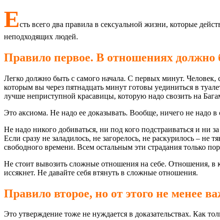
Е
сть всего два правила в сексуальной жизни, которые дейст
неподходящих людей.
Правило первое. В отношениях должно 
Легко должно быть с самого начала. С первых минут. Человек, с
которым вы через пятнадцать минут готовы уединиться в туалет
лучше неприступной красавицы, которую надо свозить на Багам
Это аксиома. Не надо ее доказывать. Вообще, ничего не надо в 
Не надо никого добиваться, ни под кого подстраиваться и ни за
Если сразу не заладилось, не загорелось, не раскурилось – не т
свободного времени. Всем остальным эти страдания только пор
Не стоит вывозить сложные отношения на себе. Отношения, в к
иссякнет. Не давайте себя втянуть в сложные отношения.
Правило второе, но от этого не менее 
Это утверждение тоже не нуждается в доказательствах. Как тол