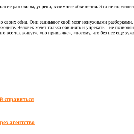
олгие разговоры, упреки, взаимные обвинения. Это не нормально
 своих обид. Они занимают свой мозг ненужными разборками. Н
 уходите. Человек хочет только обвинять и упрекать – не позво
то все так живут», «по привычке», «потому, что без нее еще хуж
ей справиться
ез агентство