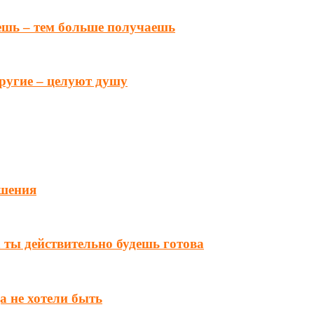
ешь – тем больше получаешь
другие – целуют душу
ошения
а ты действительно будешь готова
а не хотели быть