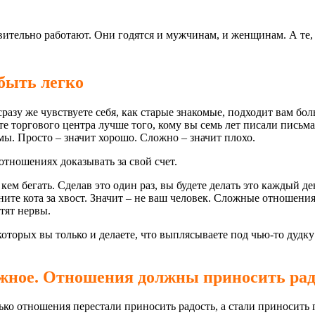
вительно работают. Они годятся и мужчинам, и женщинам. А те, 
быть легко
разу же чувствуете себя, как старые знакомые, подходит вам бол
е торгового центра лучше того, кому вы семь лет писали письма 
ы. Просто – значит хорошо. Сложно – значит плохо.
отношениях доказывать за свой счет.
 кем бегать. Сделав это один раз, вы будете делать это каждый д
яните кота за хвост. Значит – не ваш человек. Сложные отношения
тят нервы.
оторых вы только и делаете, что выплясываете под чью-то дудк
важное. Отношения должны приносить ра
ько отношения перестали приносить радость, а стали приносить 