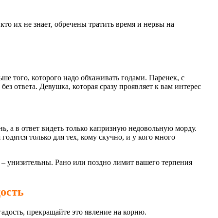
кто их не знает, обречены тратить время и нервы на
ьше того, которого надо обхаживать годами. Паренек, с
без ответа. Девушка, которая сразу проявляет к вам интерес
ень, а в ответ видеть только капризную недовольную морду.
 годятся только для тех, кому скучно, и у кого много
у – унизительны. Рано или поздно лимит вашего терпения
дость
гадость, прекращайте это явление на корню.