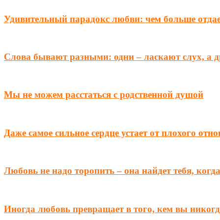
Удивительный парадокс любви: чем больше отда
Слова бывают разными: одни – ласкают слух, а 
Мы не можем расстаться с родственной душой
Даже самое сильное сердце устает от плохого отн
Любовь не надо торопить – она найдет тебя, когд
Иногда любовь превращает в того, кем вы никогд