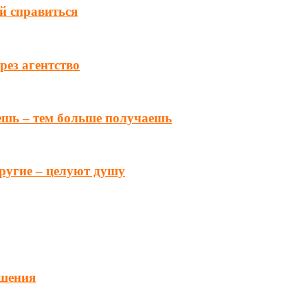
ей справиться
ез агентство
ешь – тем больше получаешь
другие – целуют душу
ошения