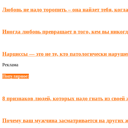
Любовь не надо торопить – она найдет тебя, когд
Иногда любовь превращает в того, кем вы никогд
Нарциссы — это не те, кто патологически наруше
Реклама
Популярное:
8 признаков людей, которых надо гнать из своей
Почему ваш мужчина засматривается на других 