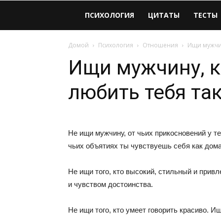
Виолайф
ПСИХОЛОГИЯ
ЦИТАТЫ
ТЕСТЫ
Домой
Психология
Отношения
Ищи мужчин
Ищи мужчину, к
любить тебя так
Не ищи мужчину, от чьих прикосновений у те
чьих объятиях ты чувствуешь себя как дома
Не ищи того, кто высокий, стильный и прив
и чувством достоинства.
Не ищи того, кто умеет говорить красиво. Ищ