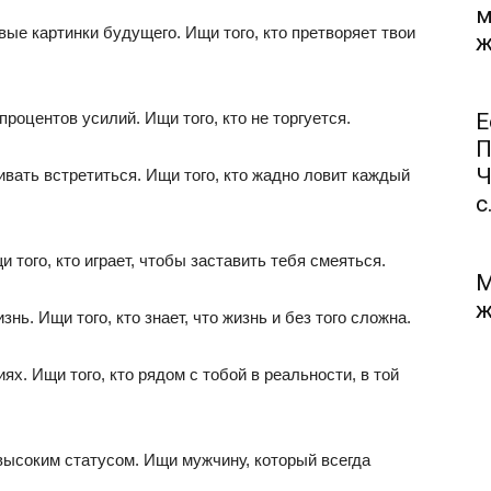
м
вые картинки будущего. Ищи того, кто претворяет твои
ж
процентов усилий. Ищи того, кто не торгуется.
Е
П
Ч
ивать встретиться. Ищи того, кто жадно ловит каждый
с.
и того, кто играет, чтобы заставить тебя смеяться.
М
ж
нь. Ищи того, кто знает, что жизнь и без того сложна.
ях. Ищи того, кто рядом с тобой в реальности, в той
ысоким статусом. Ищи мужчину, который всегда