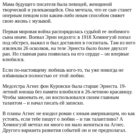
Мама будущего писателя была певицей, женщиной
творческой и увлекающейся. Она мечтала, что ее сын станет
оперным певцом или каким-либо иным способом свяжет
свою жизнь с музыкой.
Первая мировая война распорядилась судьбой ее любимого
сына иначе. Воевал Эрни недолго: в 1918 Хемингуэй попал
под обстрел, выжил и был доставлен в госпиталь. Там из него
извлекли 26 осколков, на теле Эрнеста было более двухсот
ран. Но главная рана появилась на его сердце – он впервые
влюбился.
Если по-настоящему любишь кого-то, ты уже никогда не
избавишься полностью от этой любви.
Медсестра Агнес фон Куровски была старше Эрнеста. 19-
летний юноша без памяти влюбился в 26-летнюю красавицу.
Чтобы завоевать ее, он воспользовался своим главным
талантом – и начал писать ей записки.
В планы Агнес не входил роман с юным американцем, но как
устоять, если тебе пишут о любви – и так талантливо? А
Хемингуэй мечтал ни много ни мало жениться на Агнес.
Другого варианта развития событий он и не предполагал.