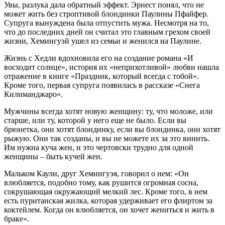
Увы, разлука дала обратный эффект. Эрнест понял, что не
может жить без строптивой блондинки Паулины Пфайфер.
Супруга вынуждена была отпустить мужа. Несмотря на то,
что до последних дней он считал это главным грехом своей
жизни, Хемингуэй ушел из семьи и женился на Паулине.
Жизнь с Хедли вдохновила его на создание романа «И
восходит солнце», история их «неприхотливой» любви нашла
отражение в книге «Праздник, который всегда с тобой».
Кроме того, первая супруга появилась в рассказе «Снега
Килиманджаро».
Мужчины всегда хотят новую женщину: ту, что моложе, или
старше, или ту, которой у него еще не было. Если вы
брюнетка, они хотят блондинку, если вы блондинка, они хотят
рыжую. Они так созданы, и вы не можете их за это винить.
Им нужна куча жен, и это чертовски трудно для одной
женщины – быть кучей жен.
Мальком Каули, друг Хемингуэя, говорил о нем: «Он
влюбляется, подобно тому, как рушится огромная сосна,
сокрушающая окружающий мелкий лес. Кроме того, в нем
есть пуританская жилка, которая удерживает его флиртом за
коктейлем. Когда он влюбляется, он хочет жениться и жить в
браке».