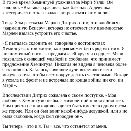
В то же время Хемингуэй ухаживал за Мэри Уэлш. Он
говорил: «Вы такая красивая, как блесна». А девушка
категорически отказывалась встречаться с ним вновь.
Тогда Хэм рассказал Марлен Дитрих о том, что влюбился в
«карманную Венеру», которая не отвечает ему взаимностью,
Марлен взялась устроить его счастье.
«Я пыталась склонить ее, говорила о достоинствах
Хемингуэя, о той жизни, которая может быть рядом с ним. Я –
полномочный посол – предлагала ей «руку и сердце». Мэри
появилась с сияющей улыбкой и сообщила, что принимает
предложение Хемингуэя. Никогда не видела я человека более
счастливого. Казалось, сияющие лучи вылетали из его
могучего тела, чтобы всех вокруг делать счастливыми. Вскоре
я уехала на фронт и не встречала до конца войны ни его, ни
Мэри».
Впоследствии Дитрих сожалела о своем поступке. «Моя
любовь к Хемингуэю не была мимолетной привязанностью.
Нам просто не приходилось долго быть вместе в одном и том
же городе. Или он был занят какой-нибудь девушкой, или я не
была свободна, когда был свободен он».
Ты теперь – это и я. Ты – все, что останется от меня.