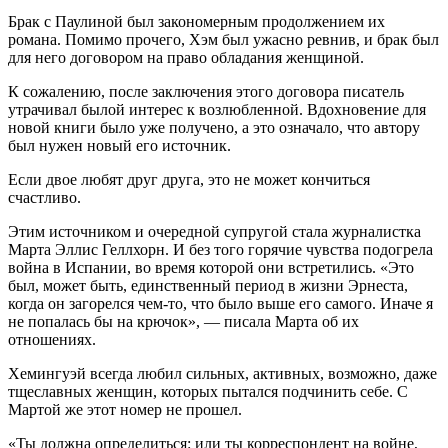
Брак с Паулиной был закономерным продолжением их
романа. Помимо прочего, Хэм был ужасно ревнив, и брак был
для него договором на право обладания женщиной.
К сожалению, после заключения этого договора писатель
утрачивал былой интерес к возлюбленной. Вдохновение для
новой книги было уже получено, а это означало, что автору
был нужен новый его источник.
Если двое любят друг друга, это не может кончиться
счастливо.
Этим источником и очередной супругой стала журналистка
Марта Эллис Геллхорн. И без того горячие чувства подогрела
война в Испании, во время которой они встретились. «Это
был, может быть, единственный период в жизни Эрнеста,
когда он загорелся чем-то, что было выше его самого. Иначе я
не попалась бы на крючок», — писала Марта об их
отношениях.
Хемингуэй всегда любил сильных, активных, возможно, даже
тщеславных женщин, которых пытался подчинить себе. С
Мартой же этот номер не прошел.
«Ты должна определиться: или ты корреспондент на войне,