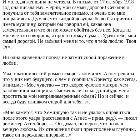
И молодая женщина не устояла. В письме от 17 октября 1918
год она писала ему: «Эрни, мой самый дорогой! Сегодня я
получила от тебя замечательное письмо, и очень оно мне
понравилось. Думаю, что каждой девушке было бы приятно
иметь мужчину, который бы говорил ей, какая она
замечательная и что он не может обойтись без нее. Когда ты
мне все это говоришь, я просто схожу с ума …Удачи тебе, мой
самый дорогой. Не забывай меня и то, что я тебя люблю. Твоя
Эг».
Ни одна жизненная победа не затмит собой поражение в
любви.
Увы, платонический роман вскоре закончился. Агнес решила,
что у них нет будущего, о чем и сообщила Эрнесту, как всегда,
в письме: «Мое чувство — это скорее чувство матери, чем
влюбленной женщины. Сможешь ли ты когда-нибудь меня
простить за мой непреднамеренный обман? Но и сейчас, и
всегда буду слишком старой для тебя…».
«Мне кажется, что Хемингуэю так и не удалось оправиться
после этого удара (расставания с Агнес – прим. ред.), — писал
режиссер Аттенборо. — Он думал, он верил, что познал
вечную любовь. Их отношения были преисполнены глубины,
такое он переживал впервые…»