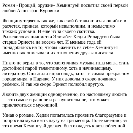
Роман «Прощай, оружие» Хемингуэй посвятил своей первой
любви Агнес фон Куровски.
Женщину теряешь так же, как свой батальон: из-за ошибки в
расчетах, приказа, который невыполним, и немыслимо
тяжких условий. И еще из-за своего скотства.
Рыжеволосая пианистка Элизабет Хедли Ричардсон была
старше Эрнеста на восемь лет. И меньше года ей
понадобилось на то, чтобы «женить на себе» Хемингуэя –
именно так описывали их отношения друзья писателя.
Никто не верил в то, что застенчивая музыкантша могла стать
достойной парой талантливому, хоть и начинающему,
литератору. Они жили впроголодь, зато – в самом прекрасном
городе мира, в Париже. У них довольно скоро появился
ребенок. И так же скоро Эрнест полюбил другую.
Любить двух женщин одновременно, по-настоящему любить
— это самое страшное и разрушительное, что может
приключиться с мужчиной.
Узнав о романе, Хедли попыталась проявить благоразумие и
попросила мужа взять паузу на три месяца. По ее мнению, за
это время Хемингуэй должен был охладеть к возлюбленной.