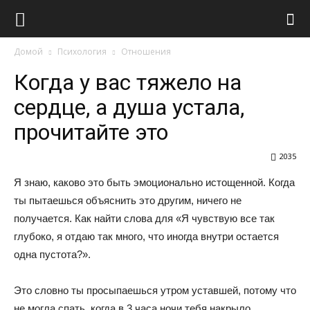
Виолайф
Домой
Психология
Отношения
Когда у вас тяжело на
сердце, а душа устала,
прочитайте это
2035
Я знаю, каково это быть эмоционально истощенной. Когда
ты пытаешься объяснить это другим, ничего не
получается. Как найти слова для «Я чувствую все так
глубоко, я отдаю так много, что иногда внутри остается
одна пустота?».
Это словно ты просыпаешься утром уставшей, потому что
не могла спать, когда в 3 часа ночи тебя накрыло