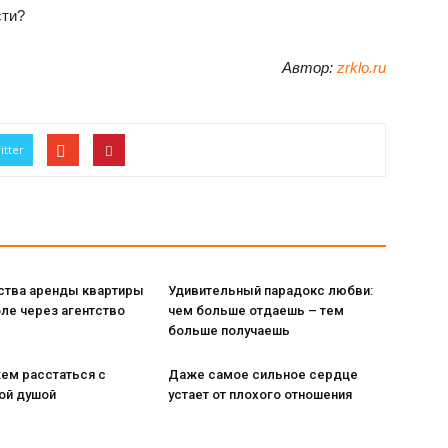
сти?
Автор:
zrklo.ru
itter
тва аренды квартиры
Удивительный парадокс любви:
ле через агентство
чем больше отдаешь – тем
больше получаешь
ем расстаться с
Даже самое сильное сердце
ой душой
устает от плохого отношения