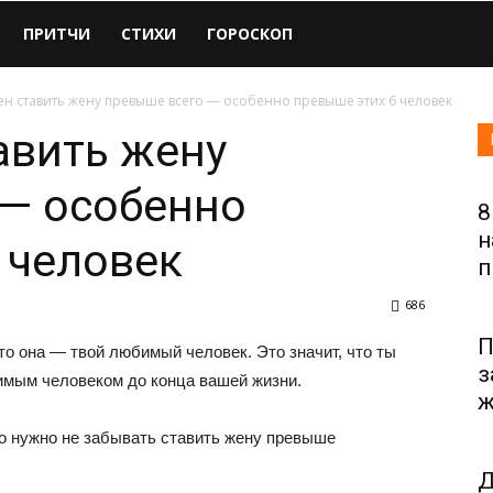
ПРИТЧИ
СТИХИ
ГОРОСКОП
н ставить жену превыше всего — особенно превыше этих 6 человек
авить жену
 — особенно
8
н
 человек
п
686
П
то она — твой любимый человек. Это значит, что ты
з
имым человеком до конца вашей жизни.
ж
о нужно не забывать ставить жену превыше
Д