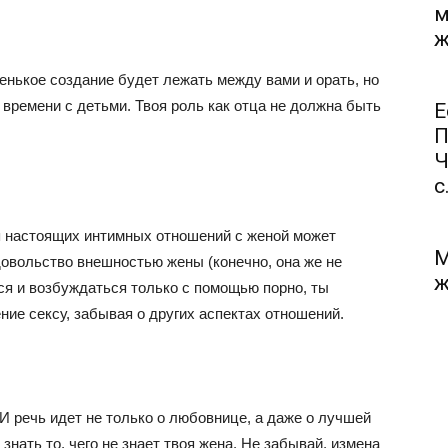
м
ж
ленькое создание будет лежать между вами и орать, но
времени с детьми. Твоя роль как отца не должна быть
Е
П
Ч
с.
я настоящих интимных отношений с женой может
М
овольство внешностью жены (конечно, она же не
ж
ься и возбуждаться только с помощью порно, ты
ие сексу, забывая о других аспектах отношений.
 И речь идет не только о любовнице, а даже о лучшей
знать то, чего не знает твоя жена. Не забывай, измена