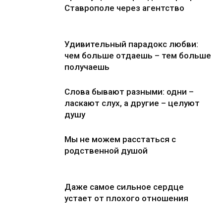
Ставрополе через агентство
Удивительный парадокс любви:
чем больше отдаешь – тем больше
получаешь
Слова бывают разными: одни –
ласкают слух, а другие – целуют
душу
Мы не можем расстаться с
родственной душой
Даже самое сильное сердце
устает от плохого отношения