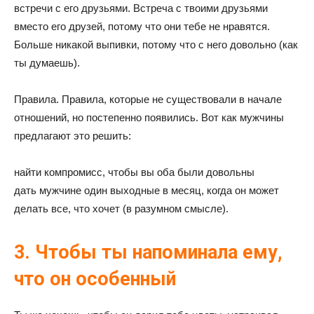
встречи с его друзьями. Встреча с твоими друзьями
вместо его друзей, потому что они тебе не нравятся.
Больше никакой выпивки, потому что с него довольно (как
ты думаешь).
Правила. Правила, которые не существовали в начале
отношений, но постепенно появились. Вот как мужчины
предлагают это решить:
найти компромисс, чтобы вы оба были довольны
дать мужчине один выходные в месяц, когда он может
делать все, что хочет (в разумном смысле).
3. Чтобы ты напоминала ему,
что он особенный