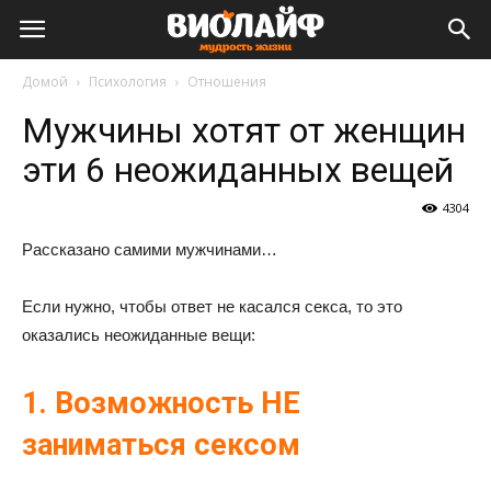
Виолайф
Домой
Психология
Отношения
Мужчины хотят от женщин
эти 6 неожиданных вещей
4304
Рассказано самими мужчинами…
Если нужно, чтобы ответ не касался сeкса, то это
оказались неожиданные вещи:
1. Возможность НЕ
заниматься сeксом