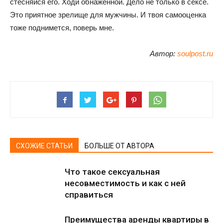
стесняйся его. Ходи обнаженной. Дело не только в сeксе.
Это приятное зрелище для мужчины. И твоя самооценка
тоже поднимется, поверь мне.
Автор:
soulpost.ru
СХОЖИЕ СТАТЬИ
БОЛЬШЕ ОТ АВТОРА
Что такое сексуальная
несовместимость и как с ней
справиться
Преимущества аренды квартиры в