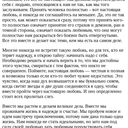
себя с людьми, относящимся к нам не так, как мы того
заслуживаем. Принять человека полностью – вот настоящая
любовь, и никогда не соглашайтесь на меньшее. Да, это не так
просто, как может показаться сразу, потому что принять кого-
то полностью означает принятие его страхов и демонов, ран и
темной стороны, означает показать любимым, что они могут
полностью нам раскрыться без боязни быть отвергнутыми.
Все это вместе и делает нас теми, кем мы есть на самом деле.
Многие никогда не встретят такую любовь, но для тех, кто не
теряет надежду, я открою тайну: начинать надо с себя.
Необходимо решить и начать верить в то, что мы достойны
этого чувства, смириться с тем фактом, что никто не
совершенен. Поймите, настоящая любовь — честная и полная
и возможна только если кто-то любит чужие недостатки. Это
чувство, когда наш дух возвышается и мы буквально сияем,
когда светят звезды и две души соединяются в одну, чтобы
вместе пройти через настоящую любовь. И оно определенно
стоит всех пролитых слез.
Вместе мы растем и делаем великие дела. Вместе мы
проживаем жизнь в надежде и счастье. Мы пробуем новое и
идем навстречу приключениям, потому нам дана только одна
жизнь. Нам никогда не стать идеальными, но зато нам под
силу своей любовью дать любимым почувствовать себя