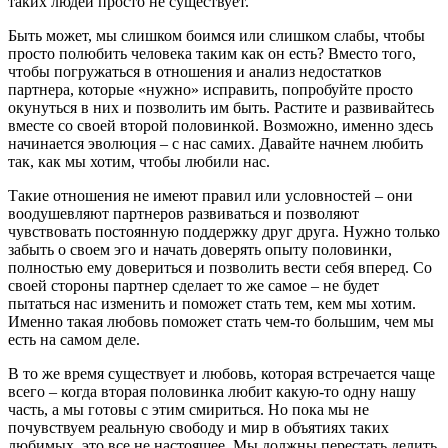
таких людей просто не существует.
Быть может, мы слишком боимся или слишком слабы, чтобы
просто полюбить человека таким как он есть? Вместо того,
чтобы погружаться в отношения и анализ недостатков
партнера, которые «нужно» исправить, попробуйте просто
окунуться в них и позволить им быть. Растите и развивайтесь
вместе со своей второй половинкой. Возможно, именно здесь
начинается эволюция – с нас самих. Давайте начнем любить
так, как мы хотим, чтобы любили нас.
Такие отношения не имеют правил или условностей – они
воодушевляют партнеров развиваться и позволяют
чувствовать постоянную поддержку друг друга. Нужно только
забыть о своем эго и начать доверять опыту половинки,
полностью ему довериться и позволить вести себя вперед. Со
своей стороны партнер сделает то же самое – не будет
пытаться нас изменить и поможет стать тем, кем мы хотим.
Именно такая любовь поможет стать чем-то большим, чем мы
есть на самом деле.
В то же время существует и любовь, которая встречается чаще
всего – когда вторая половинка любит какую-то одну нашу
часть, а мы готовы с этим смириться. Но пока мы не
почувствуем реальную свободу и мир в объятиях таких
любимых, это все не настоящее. Мы должны перестать делить