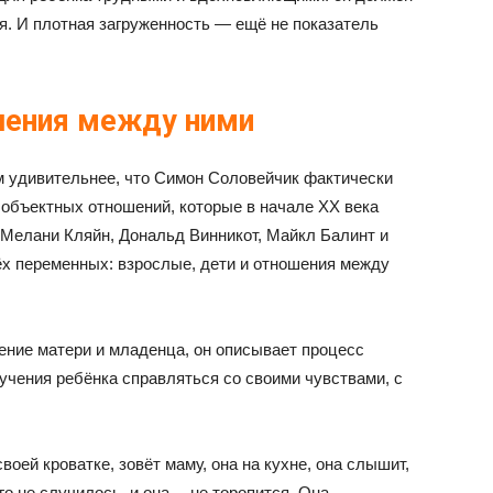
я. И плотная загруженность — ещё не показатель
шения между ними
м удивительнее, что Симон Соловейчик фактически
 объектных отношений, которые в начале XX века
Мелани Кляйн, Дональд Винникот, Майкл Балинт и
рёх переменных: взрослые, дети и отношения между
ение матери и младенца, он описывает процесс
учения ребёнка справляться со своими чувствами, с
воей кроватке, зовёт маму, она на кухне, она слышит,
ого не случилось, и она… не торопится. Она