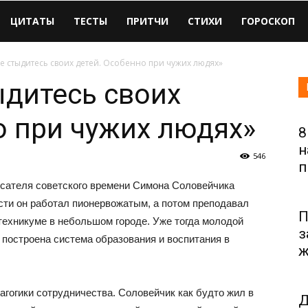
ЦИТАТЫ
ТЕСТЫ
ПРИТЧИ
СТИХИ
ГОРОСКОП
е стыдитесь своих детей. Особенно при чужих людях»
ыдитесь своих
о при чужих людях»
8
н
546
п
исателя советского времени Симона Соловейчика
сти он работал пионервожатым, а потом преподавал
П
техникуме в небольшом городе. Уже тогда молодой
з
 построена система образования и воспитания в
ж
агогики сотрудничества. Соловейчик как будто жил в
Д