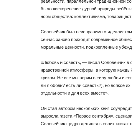
реальности, параллельной традиционной сов
было «искоренение дурной природы ребёнка»
норм общества: коллективизма, товариществ
Соловейчик был неисправимым идеалистом. 
сейчас заново приходит современное общест
моральные ценности, подкреплённые убежде
«Любовь и совесть, — писал Соловейчик в с
нравственной атмосферы, в которую каждый
криком. Не все мы верим в силу любви и со
ли любовь? есть ли совесть?), но всякое и
отдельности и для всех вместе».
Он стал автором нескольких книг, соучредит
выросла газета «Первое сентября», сценар
Соловейчик щедро делился в своих книгах