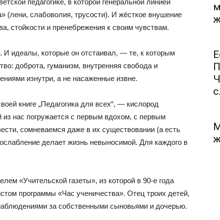
етской педагогике, в которой генеральной линией
м
 (лени, слабоволия, трусости). И жёсткое внушение
ж
а, стойкости и пренебрежения к своим чувствам.
И идеалы, которые он отстаивал, — те, к которым
Е
П
во: доброта, гуманизм, внутренняя свобода и
Ч
ниями изнутри, а не насаженные извне.
с.
воей книге „Педагогика для всех“, — кислород
 из нас погружается с первым вдохом, с первым
М
вести, сомневаемся даже в их существовании (а есть
ж
х ослабление делает жизнь невыносимой. Для каждого в
елем «Учительской газеты», из которой в 90-е года
истом программы «Час ученичества». Отец троих детей,
 наблюдениями за собственными сыновьями и дочерью.