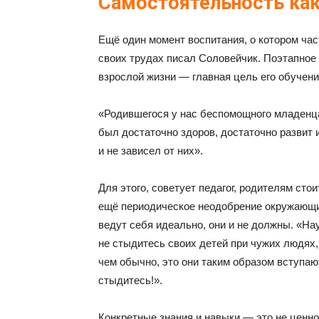
Самостоятельность как
Ещё один момент воспитания, о котором час
своих трудах писал Соловейчик. Поэтапное 
взрослой жизни — главная цель его обучени
«Родившегося у нас беспомощного младенца
был достаточно здоров, достаточно развит 
и не зависел от них».
Для этого, советует педагог, родителям сто
ещё периодическое неодобрение окружающих 
ведут себя идеально, они и не должны. «На
не стыдитесь своих детей при чужих людях,
чем обычно, это они таким образом вступают
стыдитесь!».
Конкретные знания и навыки — это не ценн