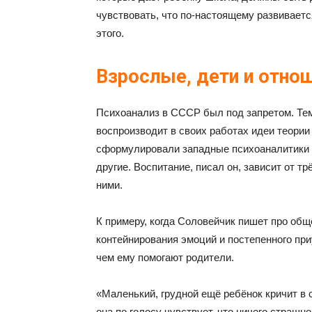
чувствовать, что по-настоящему развиваетс
этого.
Взрослые, дети и отно
Психоанализ в СССР был под запретом. Те
воспроизводит в своих работах идеи теории
сформулировали западные психоаналитики 
другие. Воспитание, писал он, зависит от т
ними.
К примеру, когда Соловейчик пишет про общ
контейнирования эмоций и постепенного при
чем ему помогают родители.
«Маленький, грудной ещё ребёнок кричит в с
она по голосу чувствует, что ничего страшн