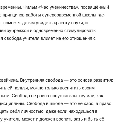
овременны. Фильм «Час ученичества», посвящённый
ие принципов работы суперсовременной школы где-
т поможет детям увидеть красоту науки, и
шней зубрёжкой и одновременно стимулировать
яя свобода учителя влияет на его отношения с
вейчика. Внутренняя свобода — это основа развития:
ить ей нельзя, можно только воспитать своим
ком. Свобода не равна попустительству или, как
исциплины. Свобода в школе — это не хаос, а право
щать себя личностью, даже если находишься в
ду учитель может и должен воспитывать и быть её