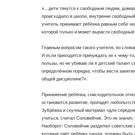
»…дети тянутся к свободным людям, доверя
происходило в школе, внутренне свободный
учитель принимает ребёнка равным себе чел
которой только и может вырасти свободный
Главным вопросом такого учителя, по слова
И если приходится принуждать их к чему-то
пользы, но не убиваю ли я детский талант 
определённом порядке, чтобы вести занятия,
общей дисциплине?».
Принижение ребёнка, снисходительное отнош
остановится развитие, пропадёт любопытств
Зубрёжка и скучный материал «для середня
учиться, считал Соловейчик. Это не значит
Наоборот: Соловейчик разделял советские и
которые даёт ребёнку школа, должны быть