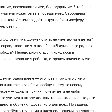
ют им, восхищаются ими, благодарны им. Что бы ни
 учитель может быть в победителях. Свободный
овеком. И этим создаёт вокруг себя атмосферу, в
 человек».
м Соловейчика, должен стать: не угнетаю ли я детей?
, оправдывает ли это цель? — «Я думаю, что ради их
свободы? Передо мной класс, я нуждаюсь в
 но не ломаю ли я ребёнка, стараясь подчинить его
ение, одёргивание — это путь к тому, что у него
о и интерес к учёбе и вообще к чему-то новому.
чков» — одна из причин, почему дети не любят
, что учиться в школе должны только талантливые дети.
деалы обучения, доступного для всех. Но задачи,
 для ребёнка трудными и вдохновляющими: он должен