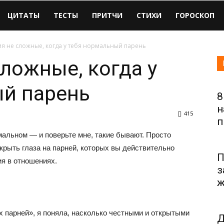
ЦИТАТЫ
ТЕСТЫ
ПРИТЧИ
СТИХИ
ГОРОСКОП
 не сложные, когда у тебя нормальный парень
ложные, когда у
ый парень
8
н
415
п
мальном — и поверьте мне, такие бывают. Просто
крыть глаза на парней, которых вы действительно
П
ия в отношениях.
з
ж
их парней», я поняла, насколько честными и открытыми
Д