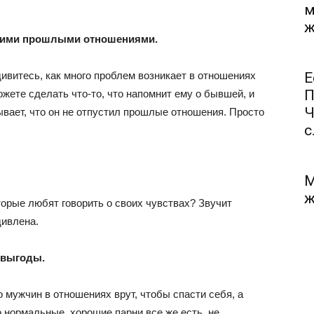
м
ж
воими прошлыми отношениями.
ивитесь, как много проблем возникает в отношениях
Е
П
жете сделать что-то, что напомнит ему о бывшей, и
Ч
зывает, что он не отпустил прошлые отношения. Просто
с.
М
ж
торые любят говорить о своих чувствах? Звучит
дивлена.
 выгоды.
мужчин в отношениях врут, чтобы спасти себя, а
о нормальные, хорошие парни все же есть, не