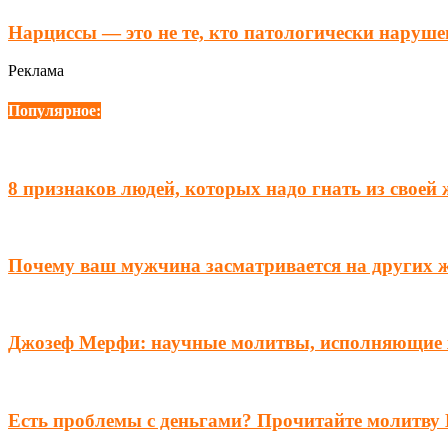
Нарциссы — это не те, кто патологически наруше
Реклама
Популярное:
8 признаков людей, которых надо гнать из своей
Почему ваш мужчина засматривается на других 
Джозеф Мерфи: научные молитвы, исполняющие
Есть проблемы с деньгами? Прочитайте молитву 