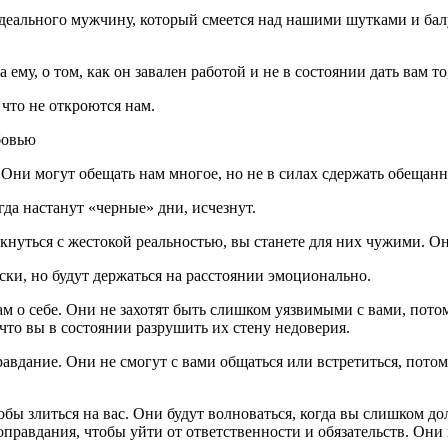
идеального мужчину, который смеется над нашими шутками и бал
ему, о том, как он завален работой и не в состоянии дать вам то
что не откроются нам.
бовью
ни могут обещать нам многое, но не в силах сдержать обещанн
гда настанут «черные» дни, исчезнут.
толкнуться с жестокой реальностью, вы станете для них чужими. О
и, но будут держаться на расстоянии эмоционально.
вам о себе. Они не захотят быть слишком уязвимыми с вами, пото
 что вы в состоянии разрушить их стену недоверия.
ание. Они не смогут с вами общаться или встретиться, потому
злиться на вас. Они будут волноваться, когда вы слишком долг
оправдания, чтобы уйти от ответственности и обязательств. Они