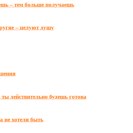
ешь – тем больше получаешь
другие – целуют душу
ошения
а ты действительно будешь готова
а не хотели быть