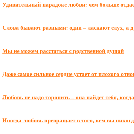
Удивительный парадокс любви: чем больше отда
Слова бывают разными: одни – ласкают слух, а 
Мы не можем расстаться с родственной душой
Даже самое сильное сердце устает от плохого отн
Любовь не надо торопить – она найдет тебя, когд
Иногда любовь превращает в того, кем вы никогд