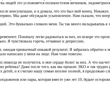
ства людей это усложняется поликистозом яичников, эндометриоз
осле консультации, и я думала, что это был мой конец. Никаких
потеряно. Мы даже обсуждали усыновление. Нам сказали, что впер
оций. Это буквально сломало меня. Ты так много вкладываешь в 
беременеют. Поначалу легко радоваться за них, но вскоре это про
ьно. Я чувствовала горечь, отчаяние и депрессию.
ст, ожидая привычный никакой результат. Я забралась обратно к м
ыло написано у меня на лице. Нам тоже повезло.
никогда не получится, и мое сердце болит за них. А что насчет 
терял ребенка? Даже после того, как мы прошли ЭКО и так трудн
сных детей, и я считаю нашу семью вполне полной, я продолжаю 
олодоженов или пары, которая вместе уже лет 10, будьте осторож