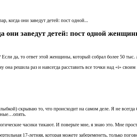
р, когда они заведут детей: пост одной...
да они заведут детей: пост одной женщи
 Если да, то ответ этой женщины, который собрал более 50 тыс. л
 она решила раз и навсегда расставить все точки над «i» своим
лыбкой) скрываю то, что происходит на самом деле. Я не всегда 
ячные…опять.
логические часики тикают. И поверьте мне, я знаю это. Мне прос
фертильная 17-летняя, которая можете забеременеть, только пого