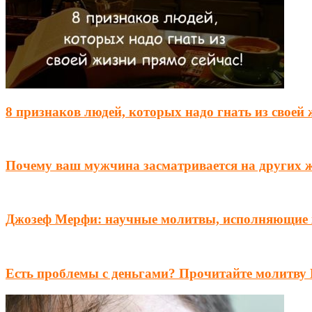
8 признаков людей, которых надо гнать из своей
Почему ваш мужчина засматривается на других 
Джозеф Мерфи: научные молитвы, исполняющие
Есть проблемы с деньгами? Прочитайте молитву 