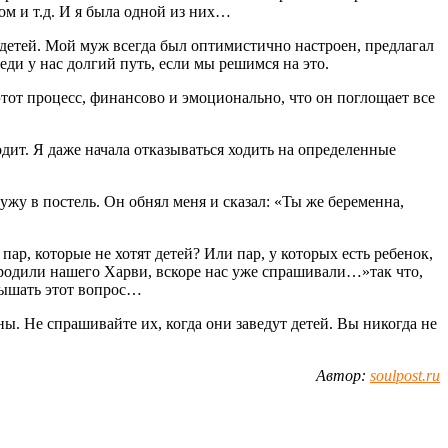
ом и т.д. И я была одной из них…
 детей. Мой муж всегда был оптимистично настроен, предлагал
еди у нас долгий путь, если мы решимся на это.
этот процесс, финансово и эмоционально, что он поглощает все
ходит. Я даже начала отказываться ходить на определенные
ужу в постель. Он обнял меня и сказал: «Ты же беременна,
пар, которые не хотят детей? Или пар, у которых есть ребенок,
о родили нашего Харви, вскоре нас уже спрашивали…»так что,
слышать этот вопрос…
ны. Не спрашивайте их, когда они заведут детей. Вы никогда не
Автор:
soulpost.ru