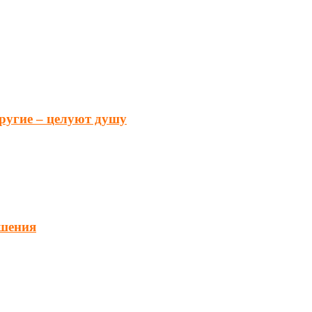
другие – целуют душу
ошения