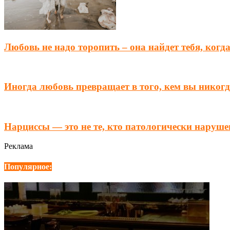
Любовь не надо торопить – она найдет тебя, когд
Иногда любовь превращает в того, кем вы никогд
Нарциссы — это не те, кто патологически наруше
Реклама
Популярное: