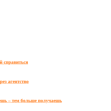
ей справиться
ез агентство
ешь – тем больше получаешь