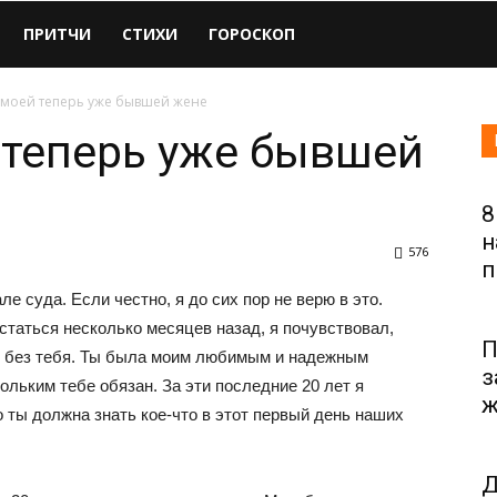
ПРИТЧИ
СТИХИ
ГОРОСКОП
 моей теперь уже бывшей жене
 теперь уже бывшей
8
н
576
п
е суда. Если честно, я до сих пор не верю в это.
таться несколько месяцев назад, я почувствовал,
П
и без тебя. Ты была моим любимым и надежным
з
ольким тебе обязан. За эти последние 20 лет я
ж
о ты должна знать кое-что в этот первый день наших
Д