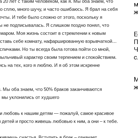
 20 лет с таким человеком, как я. Мы оба знаем, что
м
о сплю, много шучу, и часто ошибаюсь. Я брал на себя
ж
чты. И тебе было сложно от этого, поскольку я
ты не подписывалась. Я слишком поздно понял, что
шмаром. Моя жизнь состоит в стремлении к новым
Е
П
дставь себе комнату, нафаршированную взрывчаткой…
Ч
 спичками. Но ты всегда была готова пойти со мной,
с.
спыльчивый характер своим терпением и спокойствием.
сь на тех, кого я люблю. И я об этом искренне
М
ж
 Мы оба знаем, что 50% браков заканчиваются
 мы уклонились от худшего
 любовь к нашим детям — пожалуй, самое красивое
 детей и просто живешь любовью к ним, а они – к тебе.
живаешь счастья. Вступить в брак – означает