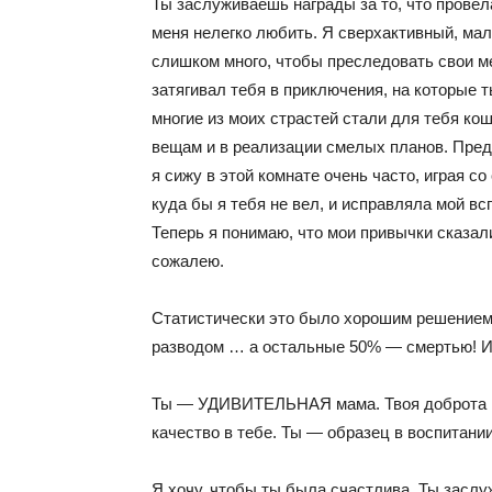
Ты заслуживаешь награды за то, что провела
меня нелегко любить. Я сверхактивный, мал
слишком много, чтобы преследовать свои ме
затягивал тебя в приключения, на которые 
многие из моих страстей стали для тебя ко
вещам и в реализации смелых планов. Пре
я сижу в этой комнате очень часто, играя со
куда бы я тебя не вел, и исправляла мой в
Теперь я понимаю, что мои привычки сказали
сожалею.
Статистически это было хорошим решением.
разводом … а остальные 50% — смертью! И
Ты — УДИВИТЕЛЬНАЯ мама. Твоя доброта и
качество в тебе. Ты — образец в воспитании
Я хочу, чтобы ты была счастлива. Ты заслу