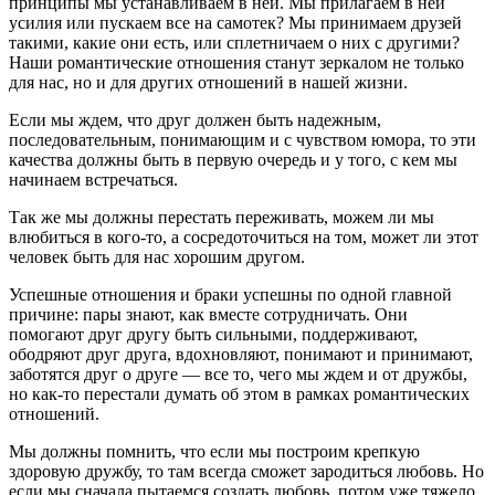
принципы мы устанавливаем в ней. Мы прилагаем в ней
усилия или пускаем все на самотек? Мы принимаем друзей
такими, какие они есть, или сплетничаем о них с другими?
Наши романтические отношения станут зеркалом не только
для нас, но и для других отношений в нашей жизни.
Если мы ждем, что друг должен быть надежным,
последовательным, понимающим и с чувством юмора, то эти
качества должны быть в первую очередь и у того, с кем мы
начинаем встречаться.
Так же мы должны перестать переживать, можем ли мы
влюбиться в кого-то, а сосредоточиться на том, может ли этот
человек быть для нас хорошим другом.
Успешные отношения и браки успешны по одной главной
причине: пары знают, как вместе сотрудничать. Они
помогают друг другу быть сильными, поддерживают,
ободряют друг друга, вдохновляют, понимают и принимают,
заботятся друг о друге — все то, чего мы ждем и от дружбы,
но как-то перестали думать об этом в рамках романтических
отношений.
Мы должны помнить, что если мы построим крепкую
здоровую дружбу, то там всегда сможет зародиться любовь. Но
если мы сначала пытаемся создать любовь, потом уже тяжело