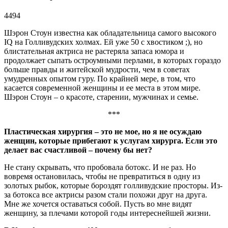
4494
Шэрон Стоун известна как обладательница самого высокого
IQ на Голливудских холмах. Ей уже 50 с хвостиком ;), но
блистательная актриса не растеряла запаса юмора и
продолжает сыпать остроумными перлами, в которых гораздо
больше правды и житейской мудрости, чем в советах
умудренных опытом гуру. По крайней мере, в том, что
касается современной женщины и ее места в этом мире.
Шэрон Стоун – о красоте, старении, мужчинах и семье.
***
Пластическая хирургия – это не мое, но я не осуждаю
женщин, которые прибегают к услугам хирурга. Если это
делает вас счастливой – почему бы нет?
Не стану скрывать, что пробовала ботокс. И не раз. Но
вовремя остановилась, чтобы не превратиться в одну из
золотых рыбок, которые бороздят голливудские просторы. Из-
за ботокса все актрисы разом стали похожи друг на друга.
Мне же хочется оставаться собой. Пусть во мне видят
женщину, за плечами которой годы интереснейшей жизни.