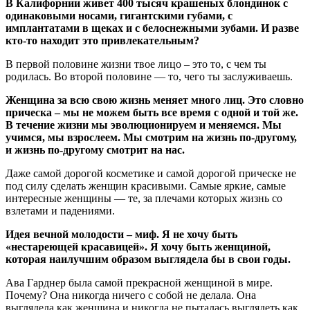
В Калифорнии живет 400 тысяч крашеных блондинок с
одинаковыми носами, гигантскими губами, с
имплантатами в щеках и с белоснежными зубами. И разве
кто-то находит это привлекательным?
В первой половине жизни твое лицо – это то, с чем ты
родилась. Во второй половине — то, чего ты заслуживаешь.
Женщина за всю свою жизнь меняет много лиц. Это словно
прическа – мы не можем быть все время с одной и той же.
В течение жизни мы эволюционируем и меняемся. Мы
учимся, мы взрослеем. Мы смотрим на жизнь по-другому,
и жизнь по-другому смотрит на нас.
Даже самой дорогой косметике и самой дорогой прическе не
под силу сделать женщин красивыми. Самые яркие, самые
интересные женщины — те, за плечами которых жизнь со
взлетами и падениями.
Идея вечной молодости – миф. Я не хочу быть
«нестареющей красавицей». Я хочу быть женщиной,
которая наилучшим образом выглядела бы в свои годы.
Ава Гарднер была самой прекрасной женщиной в мире.
Почему? Она никогда ничего с собой не делала. Она
выглядела как женщина и никогда не пыталась выглядеть как