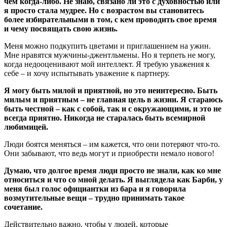
чем когда-либо. Не знаю, связано ли это с духовностью или
я просто стала мудрее. Но с возрастом вы становитесь
более избирательными в том, с кем проводить свое время
и чему посвящать свою жизнь.
Меня можно подкупить цветами и приглашением на ужин.
Мне нравятся мужчины-джентльмены. Но я терпеть не могу,
когда недооценивают мой интеллект. Я требую уважения к
себе – и хочу испытывать уважение к партнеру.
Я могу быть милой и приятной, но это неинтересно. Быть
милым и приятным – не главная цель в жизни. Я стараюсь
быть честной – как с собой, так и с окружающими, и это не
всегда приятно. Никогда не старалась быть всемирной
любимицей.
Люди боятся меняться – им кажется, что они потеряют что-то.
Они забывают, что ведь могут и приобрести немало нового!
Думаю, что долгое время люди просто не знали, как ко мне
относиться и что со мной делать. Я выглядела как Барби, у
меня был голос официантки из бара и я говорила
возмутительные вещи – трудно принимать такое
сочетание.
Действительно важно, чтобы у людей, которые