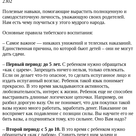
2302
Полезные навыки, помогающие вырастить полноценную и
самодостаточную личность, уважающую своих родителей.
Нам есть чему поучиться у этого мудрого народа.
Основные правила тибетского воспитания:
– Самое важное — никаких унижений и телесных наказаний.
Единственная причина, по которой бьют детей – они не могут
дать сдачи.
–
Первый период: до 5 лет.
С ребенком нужно обращаться
«как с царем». Запрещать ничего нельзя, только отвлекать.
Если он делает что-то опасное, то сделать испуганное лицо и
издать испуганный возглас. Ребенок такой язык понимает
прекрасно. В это время закладываются активность,
любознательность, интерес к жизни. Ребенок еще не способен
выстраивать длинные логические цепочки. Например, он
разбил дорогую вазу. Он не понимает, что для покупки такой
вазы нужно много работать, заработать денег. Наказание он
воспримет как подавление с позиции силы. Вы научите его не
бить вазы, а подчиняться тому, кто сильнее. Оно Вам надо?
–
Второй период: с 5 до 10.
В это время с ребенком нужно
обращаться «как с рабом». Ставить перед ним задачи и