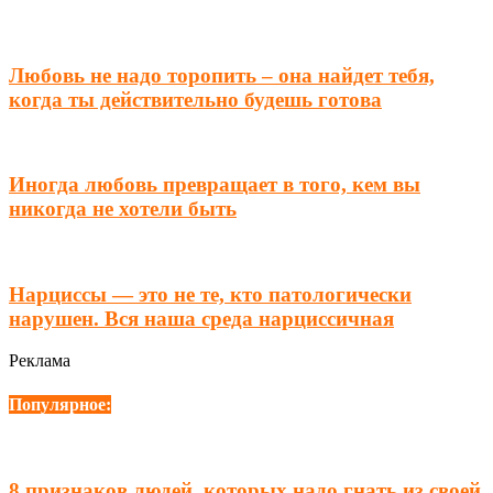
Любовь не надо торопить – она найдет тебя,
когда ты действительно будешь готова
Иногда любовь превращает в того, кем вы
никогда не хотели быть
Нарциссы — это не те, кто патологически
нарушен. Вся наша среда нарциссичная
Реклама
Популярное:
8 признаков людей, которых надо гнать из своей