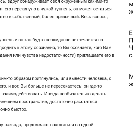
сь, вдруг обнаруживает себя окруженным какими-то
м
 его перекинуло в чужой туннель, он может остаться
ж
атно в собственный, более привычный. Весь вопрос,
Е
П
уннель и он как-будто неожиданно встречается на
Ч
одходить к этому осознанно, то Вы осознаете, кого Вам
с.
адания или чувства недостаточности) приглашаете его в
М
ким-то образом притянулись, или вывести человека, с
ж
го, и вот, Вы больше не пересекаетесь: он где-то
и взаимодействовать. Иногда необязательно делать
 внешнем пространстве, достаточно расстаться
точно быстро.
у развода, продолжают находиться на одной