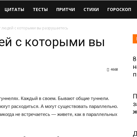
ЦИТАТЫ
ТЕСТЫ
ПРИТЧИ
СТИХИ
ГОРОСКОП
т людей с которыми вы разрушаетесь
ей с которыми вы
8
н
4668
п
П
туннелях. Каждый в своем. Бывают общие туннели.
з
 могут расходиться. А могут существовать параллельно.
ж
 никогда не встречаетесь — живете, как в параллельных
Д