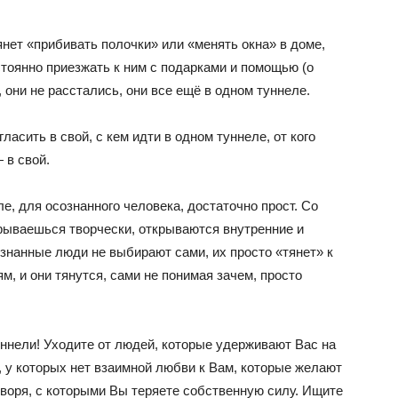
янет «прибивать полочки» или «менять окна» в доме,
остоянно приезжать к ним с подарками и помощью (о
, они не расстались, они все ещё в одном туннеле.
ласить в свой, с кем идти в одном туннеле, от кого
 в свой.
е, для осознанного человека, достаточно прост. Со
рываешься творчески, открываются внутренние и
знанные люди не выбирают сами, их просто «тянет» к
м, и они тянутся, сами не понимая зачем, просто
уннели! Уходите от людей, которые удерживают Вас на
 у которых нет взаимной любви к Вам, которые желают
оворя, с которыми Вы теряете собственную силу. Ищите