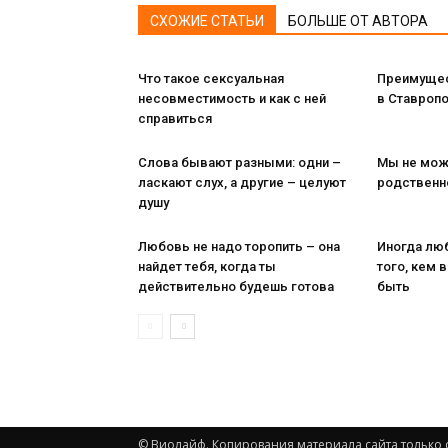
СХОЖИЕ СТАТЬИ
БОЛЬШЕ ОТ АВТОРА
Что такое сексуальная
Преимущес
несовместимость и как с ней
в Ставропо
справиться
Слова бывают разными: одни –
Мы не мож
ласкают слух, а другие – целуют
родственн
душу
Любовь не надо торопить – она
Иногда лю
найдет тебя, когда ты
того, кем 
действительно будешь готова
быть
© Виолайф. Копирования материала сайта только