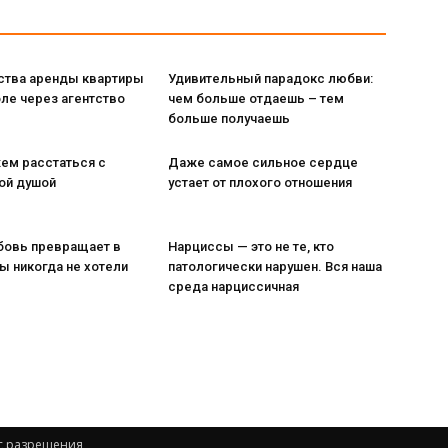
тва аренды квартиры
Удивительный парадокс любви:
ле через агентство
чем больше отдаешь – тем
больше получаешь
ем расстаться с
Даже самое сильное сердце
ой душой
устает от плохого отношения
бовь превращает в
Нарциссы — это не те, кто
вы никогда не хотели
патологически нарушен. Вся наша
среда нарциссичная
 с разрешения