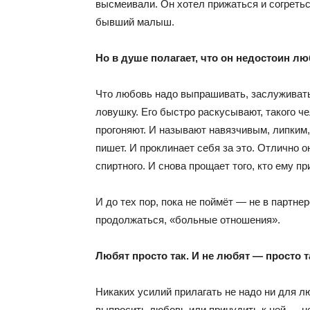
высмеивали. Он хотел прижаться и согретьс
бывший малыш.
Но в душе полагает, что он недостоин лю
Что любовь надо выпрашивать, заслуживать,
ловушку. Его быстро раскусывают, такого ч
прогоняют. И называют навязчивым, липким, 
пишет. И проклинает себя за это. Отлично о
спиртного. И снова прощает того, кто ему пр
И до тех пор, пока не поймёт — не в партне
продолжаться, «больные отношения».
Любят просто так. И не любят — просто т
Никаких усилий прилагать не надо ни для лю
выпросить любовь или принудить к ней — не