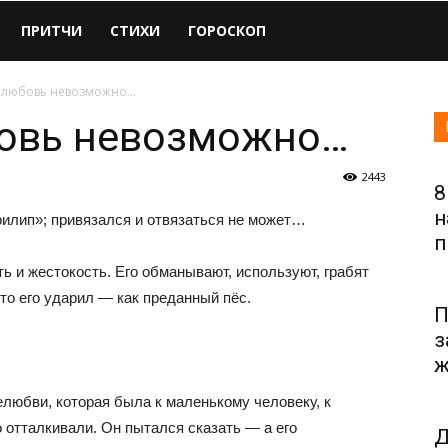
ПРИТЧИ
СТИХИ
ГОРОСКОП
 любовь невозможно…
овь невозможно…
2443
8
н
прилип»; привязался и отвязаться не может…
п
ь и жестокость. Его обманывают, используют, грабят
кто его ударил — как преданный пёс.
П
з
ж
нелюбви, которая была к маленькому человеку, к
о отталкивали. Он пытался сказать — а его
Д