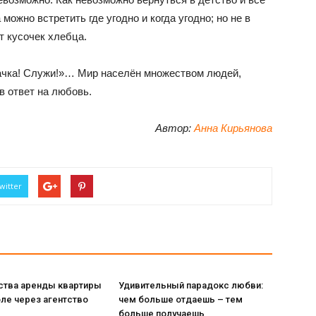
можно встретить где угодно и когда угодно; но не в
т кусочек хлебца.
обачка! Служи!»… Мир населён множеством людей,
в ответ на любовь.
Автор:
Анна Кирьянова
witter
тва аренды квартиры
Удивительный парадокс любви:
ле через агентство
чем больше отдаешь – тем
больше получаешь