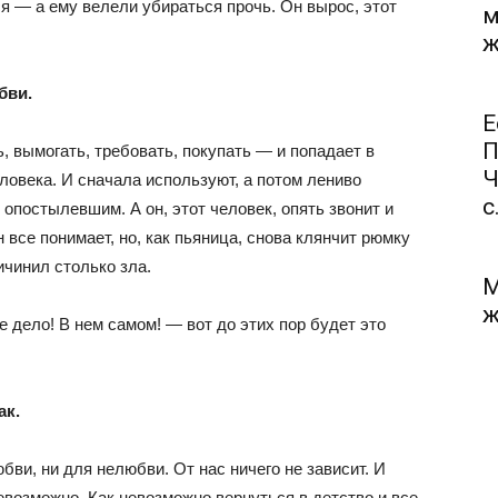
я — а ему велели убираться прочь. Он вырос, этот
м
ж
бви.
Е
П
 вымогать, требовать, покупать — и попадает в
Ч
еловека. И сначала используют, а потом лениво
с.
опостылевшим. А он, этот человек, опять звонит и
н все понимает, но, как пьяница, снова клянчит рюмку
ичинил столько зла.
М
ж
ре дело! В нем самом! — вот до этих пор будет это
ак.
бви, ни для нелюбви. От нас ничего не зависит. И
возможно. Как невозможно вернуться в детство и все