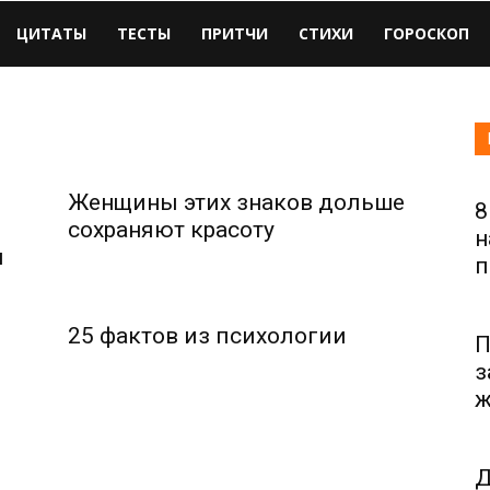
ЦИТАТЫ
ТЕСТЫ
ПРИТЧИ
СТИХИ
ГОРОСКОП
Женщины этих знаков дольше
8
сохраняют красоту
н
и
п
25 фактов из психологии
П
з
ж
Д