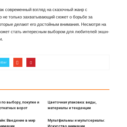
к современный взгляд на сказочный жанр с
ю не только захватывающий сюжет о борьбе за
которые делают его достойным внимания. Несмотря на
может стать интересным выбором для любителей экшн-
и.
itter
 по выбору, покупке и
Цветочная упаковка: виды,
откатных ворот
материалы и тенденции
йн: Введение в мир
Мультфильмы и мультсериалы:
анимации
Искусство анимации