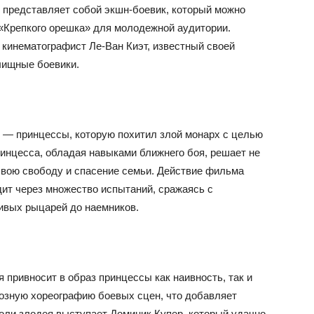
, представляет собой экшн-боевик, который можно
 «Крепкого орешка» для молодежной аудитории.
кинематографист Ле-Ван Киэт, известный своей
лищные боевики.
и — принцессы, которую похитил злой монарх с целью
ринцесса, обладая навыками ближнего боя, решает не
 свою свободу и спасение семьи. Действие фильма
одит через множество испытаний, сражаясь с
ивых рыцарей до наемников.
я привносит в образ принцессы как наивность, так и
иозную хореографию боевых сцен, что добавляет
оли злодея выступает Доминик Купер, который удачно