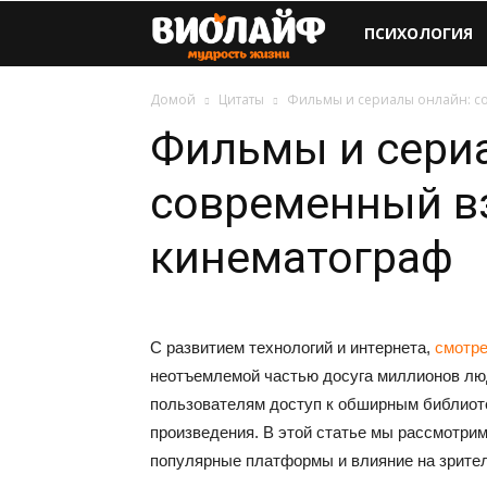
Виолайф
ПСИХОЛОГИЯ
Домой
Цитаты
Фильмы и сериалы онлайн: с
Фильмы и сери
современный в
кинематограф
С развитием технологий и интернета,
смотр
неотъемлемой частью досуга миллионов лю
пользователям доступ к обширным библиотек
произведения. В этой статье мы рассмотри
популярные платформы и влияние на зрител