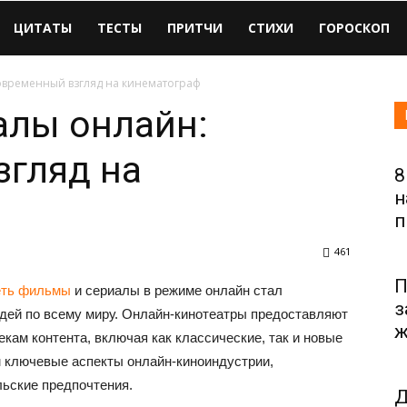
ЦИТАТЫ
ТЕСТЫ
ПРИТЧИ
СТИХИ
ГОРОСКОП
овременный взгляд на кинематограф
алы онлайн:
згляд на
8
н
п
461
П
еть фильмы
и сериалы в режиме онлайн стал
з
дей по всему миру. Онлайн-кинотеатры предоставляют
ж
ам контента, включая как классические, так и новые
м ключевые аспекты онлайн-киноиндустрии,
ьские предпочтения.
Д