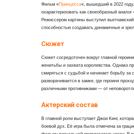
Фильм «
Принцесса
«, вышедший в 2022 году
охарактеризовать как своеобразный аналог
Режиссером картины выступил вьетнамский 
способностью создавать динамичные и зре
Сюжет
Сюжет сосредоточен вокруг главной героин
женитьбы и захвата королевства. Однако п
смиряться с судьбой и начинает борьбу за
разворачивается в замке, где героиня прох
различными противниками — от неповоротл
Актерский состав
В главной роли выступает Джои Кинг, котора
боевой дух. Её игра была отмечена за грац
фильму визуальной привлекательности. В р