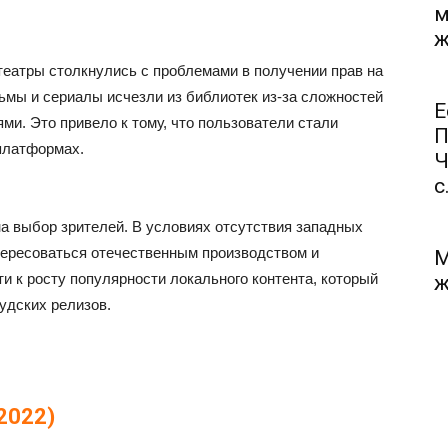
м
ж
театры столкнулись с проблемами в получении прав на
ьмы и сериалы исчезли из библиотек из-за сложностей
Е
ми. Это привело к тому, что пользователи стали
П
платформах.
Ч
с.
на выбор зрителей. В условиях отсутствия западных
тересоваться отечественным производством и
М
и к росту популярности локального контента, который
ж
вудских релизов.
2022)