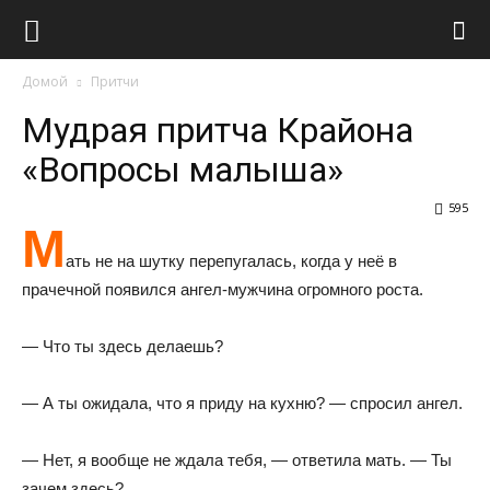
Виолайф
Домой
Притчи
Мудрая притча Крайона
«Вопросы малыша»
595
М
ать не на шутку перепугалась, когда у неё в
прачечной появился ангел-мужчина огромного роста.
— Что ты здесь делаешь?
— А ты ожидала, что я приду на кухню? — спросил ангел.
— Нет, я вообще не ждала тебя, — ответила мать. — Ты
зачем здесь?