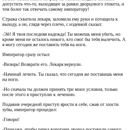
допустить что-то, выходящее за рамки дворцового этикета, и
тем более так отвечать самому императору!
Стража схватила лекаря, заломила ему руки и потащила к
выходу, а он, глядя через плечо, с издевкой сказал:
-Эй! Я твоя последняя надежда! Ты можешь меня убить, но
кроме меня не осталось никого, кто смог бы тебя вылечить. А
я могу сегодня же поставить тебя на ноги.
Император сразу остыл:
-Визирь! Возврати его. Лекаря вернули.
-Начинай лечить. Ты сказал, что сегодня же поставишь меня
на ноги.
-Но сначала ты должен принять три моих условия, только
после этого я приступлю к лечению.
Подавив очередной приступ ярости в себе, сжав от злости
зубы, император процедил:
-Говори!
-Прикажи, чтобы перед воротами дворца поставили самого