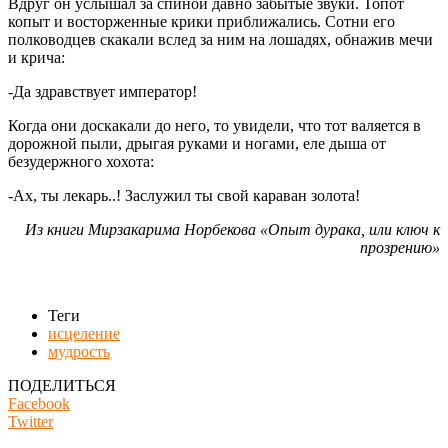
Вдруг он услышал за спиной давно забытые звуки. Топот
копыт и восторженные крики приближались. Сотни его
полководцев скакали вслед за ним на лошадях, обнажив мечи
и крича:
-Да здравствует император!
Когда они доскакали до него, то увидели, что тот валяется в
дорожной пыли, дрыгая руками и ногами, еле дыша от
безудержного хохота:
-Ах, ты лекарь..! Заслужил ты свой караван золота!
Из книги Мирзакарима Норбекова «Опыт дурака, или ключ к
прозрению»
Теги
исцеление
мудрость
ПОДЕЛИТЬСЯ
Facebook
Twitter