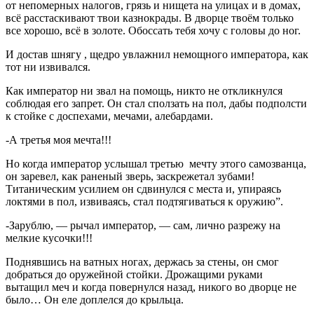
от непомерных налогов, грязь и нищета на улицах и в домах,
всё расстаскивают твои казнокрады. В дворце твоём только
все хорошо, всё в золоте. Обоссать тебя хочу с головы до ног.
И достав шнягу , щедро увлажнил немощного императора, как
тот ни извивался.
Как император ни звал на помощь, никто не откликнулся
соблюдая его запрет. Он стал сползать на пол, дабы подполсти
к стойке с доспехами, мечами, алебардами.
-А третья моя мечта!!!
Но когда император услышал третью мечту этого самозванца,
он заревел, как раненый зверь, заскрежетал зубами!
Титаническим усилием он сдвинулся с места и, упираясь
локтями в пол, извиваясь, стал подтягиваться к оружию”.
-Зарублю, — рычал император, — сам, лично разрежу на
мелкие кусочки!!!
Поднявшись на ватных ногах, держась за стены, он смог
добраться до оружейной стойки. Дрожащими руками
вытащил меч и когда повернулся назад, никого во дворце не
было… Он еле доплелся до крыльца.