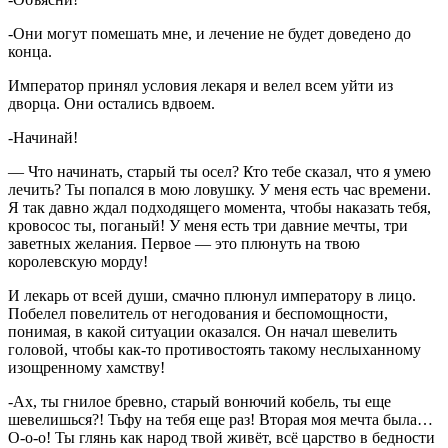
-Они могут помешать мне, и лечение не будет доведено до
конца.
Император принял условия лекаря и велел всем уйти из
дворца. Они остались вдвоем.
-Начинай!
— Что начинать, старый ты осел? Кто тебе сказал, что я умею
лечить? Ты попался в мою ловушку. У меня есть час времени.
Я так давно ждал подходящего момента, чтобы наказать тебя,
кровосос ты, поганый! У меня есть три давние мечты, три
заветных желания. Первое — это плюнуть на твою
королевскую морду!
И лекарь от всей души, смачно плюнул императору в лицо.
Побелел повелитель от негодования и беспомощности,
понимая, в какой ситуации оказался. Он начал шевелить
головой, чтобы как-то противостоять такому неслыханному
изощренному хамству!
-Ах, ты гнилое бревно, старый вонючий кобель, ты еще
шевелишься?! Тьфу на тебя еще раз! Вторая моя мечта была…
О-о-о! Ты глянь как народ твой живёт, всё царство в бедности