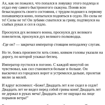
Ах, как он пожалел, что попался в ловушку этого подлеца и
отдал ему самого быстроногого скакуна. Поняв всю
безысходность своего состояния, с трудом подошел к первому
попавшемуся коню, попытался подняться в седло. Но силы не
те! Силы не те! Он зубами схватился за гриву, подтянулся на
слабых руках и сел в седло.
Проснулся дух великого воина, проснулся дух великого
повелителя, проснулся дух великого полководца.
-Где он? — закричал император стоящим неподалеку слугам.
Но те, боясь произнести хоть слово, кивком головы указали на
дорогу, по которой ускакал беглец.
Император пустился в погоню. С каждой минутой он
чувствовал, как сил становится больше и больше. Он
выскочил из городских ворот и устремился дальше, пролетая
милю за милей.
И вдруг вспомнил: «Боже! Двадцать лет я не сидел в седле!
Двадцать лет не видел перед собой гривы коня! Двадцать лет
не держал в руках меча! Двадцать лет не ощущал на лице
порывов ветра!”