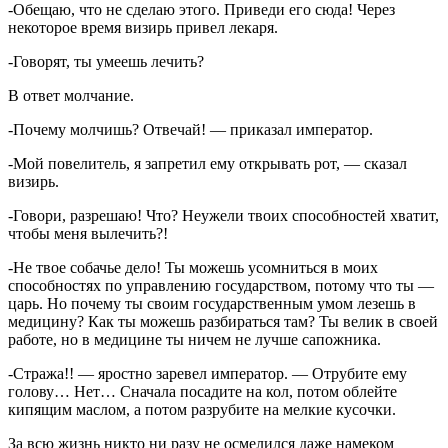
-Обещаю, что не сделаю этого. Приведи его сюда! Через
некоторое время визирь привел лекаря.
-Говорят, ты умеешь лечить?
В ответ молчание.
-Почему молчишь? Отвечай! — приказал император.
-Мой повелитель, я запретил ему открывать рот, — сказал
визирь.
-Говори, разрешаю! Что? Неужели твоих способностей хватит,
чтобы меня вылечить?!
-Не твое собачье дело! Ты можешь усомниться в моих
способностях по управлению государством, потому что ты —
царь. Но почему ты своим государственным умом лезешь в
медицину? Как ты можешь разбираться там? Ты велик в своей
работе, но в медицине ты ничем не лучше сапожника.
-Стража!! — яростно заревел император. — Отрубите ему
голову… Нет… Сначала посадите на кол, потом облейте
кипящим маслом, а потом разрубите на мелкие кусочки.
За всю жизнь никто ни разу не осмелился даже намеком