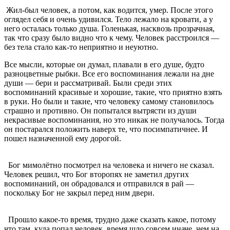
Жил-был человек, а потом, как водится, умер. После этого
оглядел себя и очень удивился. Тело лежало на кровати, а у
него осталась только душа. Голенькая, насквозь прозрачная,
так что сразу было видно что к чему. Человек расстроился —
без тела стало как-то неприятно и неуютно.
Все мысли, которые он думал, плавали в его душе, будто
разноцветные рыбки. Все его воспоминания лежали на дне
души — бери и рассматривай. Были среди этих
воспоминаний красивые и хорошие, такие, что приятно взять
в руки. Но были и такие, что человеку самому становилось
страшно и противно. Он попытался вытрясти из души
некрасивые воспоминания, но это никак не получалось. Тогда
он постарался положить наверх те, что посимпатичнее. И
пошел назначенной ему дорогой.
Бог мимолётно посмотрел на человека и ничего не сказал.
Человек решил, что Бог второпях не заметил других
воспоминаний, он обрадовался и отправился в рай —
поскольку Бог не закрыл перед ним двери.
Прошло какое-то время, трудно даже сказать какое, потому
что там, куда попал человек, время шло совсем иначе, чем на