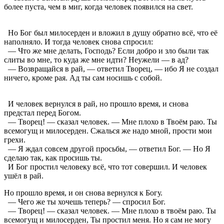
более пуста, чем в миг, когда человек появился на свет.
Но Бог был милосерден и вложил в душу обратно всё, что её
наполняло. И тогда человек снова спросил:
— Что же мне делать, Господь? Если добро и зло были так
слиты во мне, то куда же мне идти? Неужели — в ад?
— Возвращайся в рай, — ответил Творец, — ибо Я не создал
ничего, кроме рая. Ад ты сам носишь с собой.
И человек вернулся в рай, но прошло время, и снова
предстал перед Богом.
— Творец! — сказал человек. — Мне плохо в Твоём раю. Ты
всемогущ и милосерден. Сжалься же надо мной, прости мои
грехи.
— Я ждал совсем другой просьбы, — ответил Бог. — Но Я
сделаю так, как просишь ты.
И Бог простил человеку всё, что тот совершил. И человек
ушёл в рай.
Но прошло время, и он снова вернулся к Богу.
— Чего же ты хочешь теперь? — спросил Бог.
— Творец! — сказал человек. — Мне плохо в твоём раю. Ты
всемогущ и милосерден, Ты простил меня. Но я сам не могу