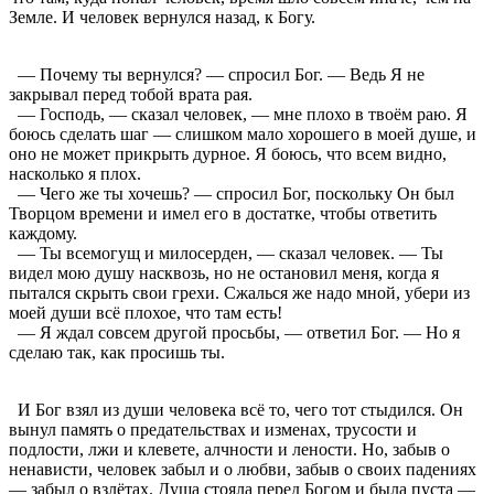
Земле. И человек вернулся назад, к Богу.
— Почему ты вернулся? — спросил Бог. — Ведь Я не
закрывал перед тобой врата рая.
— Господь, — сказал человек, — мне плохо в твоём раю. Я
боюсь сделать шаг — слишком мало хорошего в моей душе, и
оно не может прикрыть дурное. Я боюсь, что всем видно,
насколько я плох.
— Чего же ты хочешь? — спросил Бог, поскольку Он был
Творцом времени и имел его в достатке, чтобы ответить
каждому.
— Ты всемогущ и милосерден, — сказал человек. — Ты
видел мою душу насквозь, но не остановил меня, когда я
пытался скрыть свои грехи. Сжалься же надо мной, убери из
моей души всё плохое, что там есть!
— Я ждал совсем другой просьбы, — ответил Бог. — Но я
сделаю так, как просишь ты.
И Бог взял из души человека всё то, чего тот стыдился. Он
вынул память о предательствах и изменах, трусости и
подлости, лжи и клевете, алчности и лености. Но, забыв о
ненависти, человек забыл и о любви, забыв о своих падениях
— забыл о взлётах. Душа стояла перед Богом и была пуста —