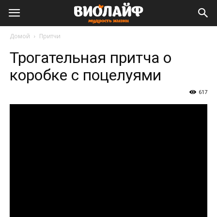
Виолайф
Домой
Притчи
Трогательная притча о
коробке с поцелуями
617