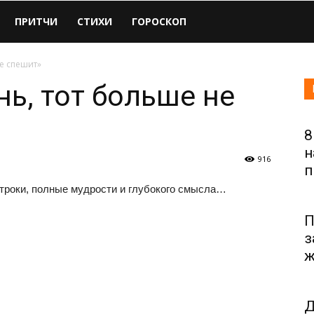
ПРИТЧИ
СТИХИ
ГОРОСКОП
не спешит»
нь, тот больше не
8
н
916
п
троки, полные мудрости и глубокого смысла…
П
з
ж
Д