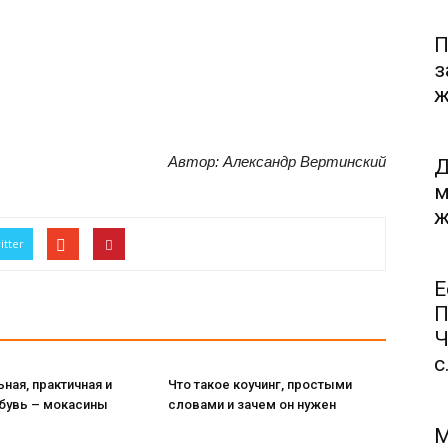
П
з
ж
Автор: Александр Вертинский
Д
м
ж
itter
Е
П
Ч
с.
ная, практичная и
Что такое коучинг, простыми
обувь – мокасины
словами и зачем он нужен
М