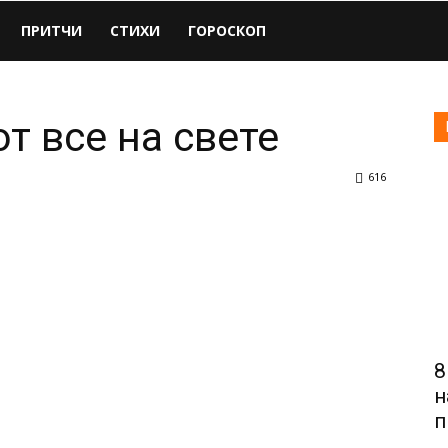
ПРИТЧИ
СТИХИ
ГОРОСКОП
 все на свете
616
8
н
п