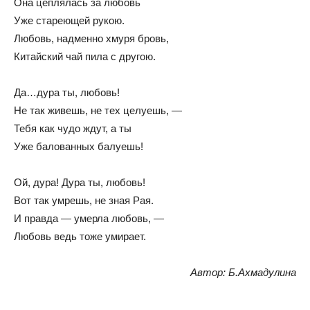
Она цеплялась за любовь
Уже стареющей рукою.
Любовь, надменно хмуря бровь,
Китайский чай пила с другою.
Да…дура ты, любовь!
Не так живешь, не тех целуешь, —
Тебя как чудо ждут, а ты
Уже балованных балуешь!
Ой, дура! Дура ты, любовь!
Вот так умрешь, не зная Рая.
И правда — умерла любовь, —
Любовь ведь тоже умирает.
Автор: Б.Ахмадулина